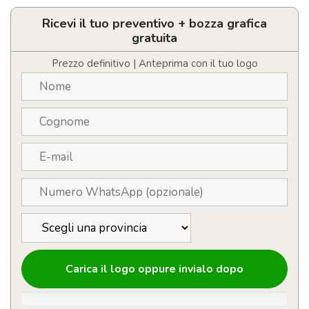
con
LOGO
Ricevi il tuo preventivo + bozza grafica
in
gratuita
cotone
quantità
Prezzo definitivo | Anteprima con il tuo logo
Carica il logo oppure invialo dopo