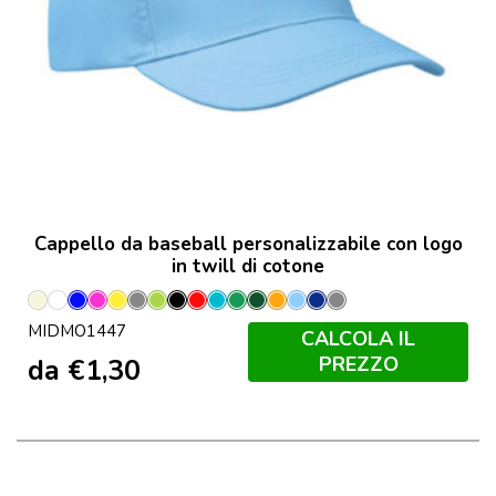
Cappello da baseball personalizzabile con logo
in twill di cotone
Avorio
Bianco
Blu
Fucsia
Giallo
Grigio
Lime
Nero
Rosso
Turchese
Verde
Verde
Arancio
Blu
Francese
Grigio
MIDMO1447
Royal
Scuro
Bambino
Navy
Pietra
CALCOLA IL
PREZZO
da
€
1,30