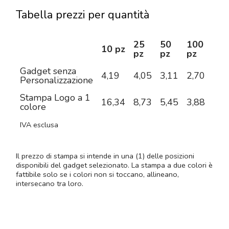
Tabella prezzi per quantità
25
50
100
25
10 pz
pz
pz
pz
pz
Gadget senza
4,19
4,05
3,11
2,70
2,3
Personalizzazione
Stampa Logo a 1
16,34
8,73
5,45
3,88
3,2
colore
IVA esclusa
Il prezzo di stampa si intende in una (1) delle posizioni
disponibili del gadget selezionato. La stampa a due colori è
fattibile solo se i colori non si toccano, allineano,
intersecano tra loro.