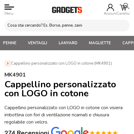
Menu
Account
Carrello
PENNE
VENTAGLI
LANYARD
MAGLIETTE
CAPPE
Cappellino personalizzato con LOGO in cotone (MK4901)
Home
»
Cappellini Personalizzati
»
Cappellini in cotone
MK4901
Personalizzati
»
Cappellino personalizzato con LOGO in cotone
Cappellino personalizzato
(MK4901)
con LOGO in cotone
Cappellino personalizzato con LOGO in cotone con visiera
imbottina con fori di ventilazione ricamati e chiusura
regolabile con velcro.