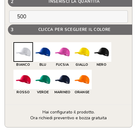
2
INSERISCI LA QUANTITÀ
3
CLICCA PER SCEGLIERE IL COLORE
BIANCO
BLU
FUCSIA
GIALLO
NERO
ROSSO
VERDE
MARINEO
ORANGE
Hai configurato il prodotto.
Ora richiedi preventivo e bozza gratuita
Cappellino
personalizzato