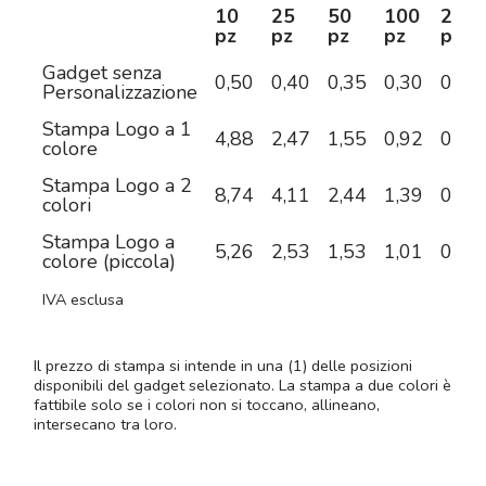
10
25
50
100
250
pz
pz
pz
pz
pz
Gadget senza
0,50
0,40
0,35
0,30
0,23
Personalizzazione
Stampa Logo a 1
4,88
2,47
1,55
0,92
0,52
colore
Stampa Logo a 2
8,74
4,11
2,44
1,39
0,76
colori
Stampa Logo a
5,26
2,53
1,53
1,01
0,65
colore (piccola)
IVA esclusa
Il prezzo di stampa si intende in una (1) delle posizioni
disponibili del gadget selezionato. La stampa a due colori è
fattibile solo se i colori non si toccano, allineano,
intersecano tra loro.