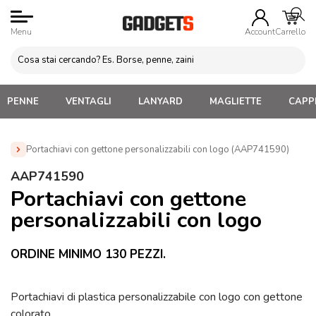
Menu
Account
Carrello
PENNE
VENTAGLI
LANYARD
MAGLIETTE
CAPPE
Portachiavi con gettone personalizzabili con logo (AAP741590)
Home
»
Gadget Tematici Personalizzabili
»
Gadget
AAP741590
Personalizzati per Medici, Dentisti e Sanità
»
Portachiavi con
Portachiavi con gettone
gettone personalizzabili con logo (AAP741590)
personalizzabili con logo
ORDINE MINIMO 130 PEZZI.
Portachiavi di plastica personalizzabile con logo con gettone
colorato.