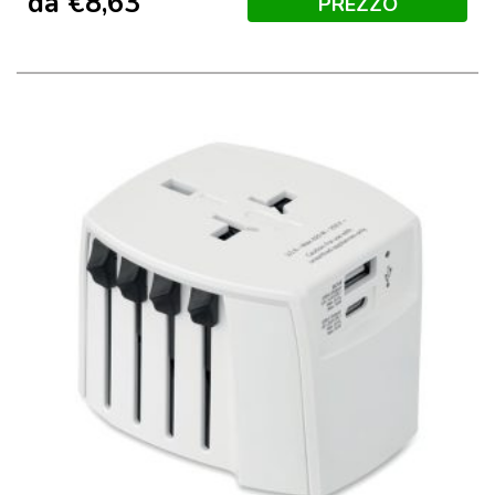
da
€
8,63
PREZZO