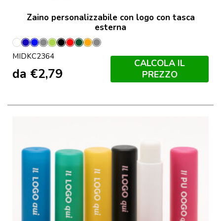
Zaino personalizzabile con logo con tasca
esterna
Bianco
Blu
Blu
Grigio
Lime
Nero
Rosso
Verde
Arancio
Grigio
MIDKC2364
Royal
Scuro
Pietra
CALCOLA IL
da
€
2,79
PREZZO