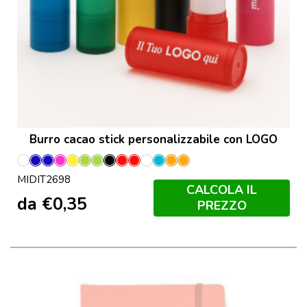
Burro cacao stick personalizzabile con LOGO
Bianco
Blu
Blu
Fucsia
Giallo
Lime
Lime
Nero
Rosso
Rosso
Trasparente
Turchese
Arancio
Arancio
MIDIT2698
Trasparente
Trasparente
Trasparente
Trasparente
CALCOLA IL
da
€
0,35
PREZZO