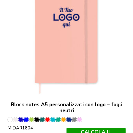
Block notes A5 personalizzati con logo – fogli
neutri
Bianco
Bianco
Blu
Blu
Lime
Nero
Petrolio
Rosso
Turchese
Verde
Arancio
Francese
Grigio
Rosa
MIDAR1804
Sporco
Royal
Menta
Navy
Pietra
Baby
CALCOLA IL