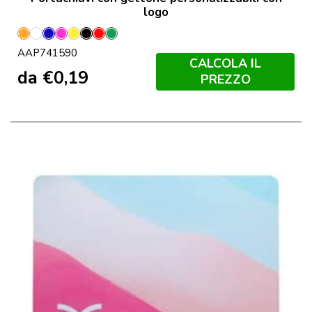
logo
Arancione
Bianco
Blu
Fucsia
Giallo
Nero
Rosso
Verde
AAP741590
CALCOLA IL
da
€
0,19
PREZZO