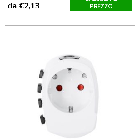
da
€
2,13
PREZZO