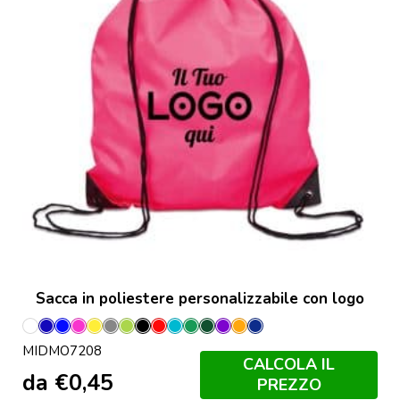
Sacca in poliestere personalizzabile con logo
Bianco
Blu
Blu
Fucsia
Giallo
Grigio
Lime
Nero
Rosso
Turchese
Verde
Verde
Viola
Arancio
Francese
MIDMO7208
Royal
Scuro
Navy
CALCOLA IL
da
€
0,45
PREZZO