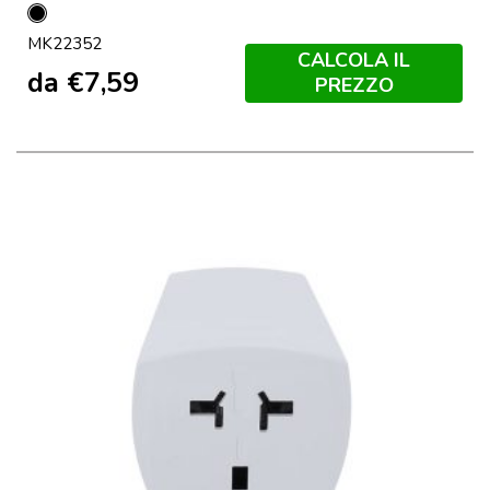
Nero
MK22352
CALCOLA IL
da
€
7,59
PREZZO