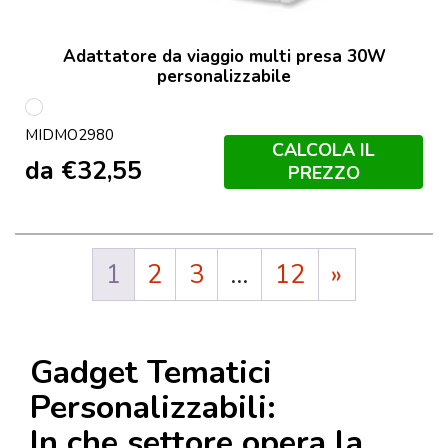
Adattatore da viaggio multi presa 30W
personalizzabile
Bianco
MIDMO2980
CALCOLA IL
da
€
32,55
PREZZO
1
2
3
…
12
»
Gadget Tematici
Personalizzabili:
In che settore opera la