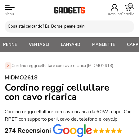
Menu
Account
Carrello
PENNE
VENTAGLI
LANYARD
MAGLIETTE
CAPPE
Cordino reggi cellullare con cavo ricarica (MIDMO2618)
Home
»
Gadget per Cellulare Personalizzati
»
Porta
MIDMO2618
Cellulare da Collo Personalizzati
»
Cordino reggi cellullare con
Cordino reggi cellullare
cavo ricarica (MIDMO2618)
con cavo ricarica
Cordino reggi cellullare con cavo ricarica da 60W a tipo-C in
RPET con supporto per il cavo del telefono e keyclip.