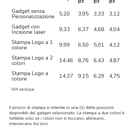
pz
pz
pz
pz
Gadget senza
5,20
3,95
3,33
3,12
2,9
Personalizzazione
Gadget con
9,33
6,37
4,68
4,04
3,5
Incisione laser
Stampa Logo a 1
9,99
6,50
5,01
4,12
3,5
colore
Stampa Logo a 2
14,46
8,76
6,43
4,87
3,9
colori
Stampa Logo a
14,37
9,15
6,29
4,75
4,0
colore
IVA esclusa
Il prezzo di stampa si intende in una (1) delle posizioni
disponibili del gadget selezionato. La stampa a due colori è
fattibile solo se i colori non si toccano, allineano,
intersecano tra loro.