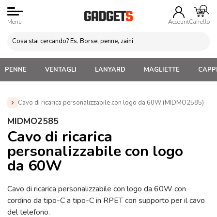
Menu
Account
Carrello
PENNE
VENTAGLI
LANYARD
MAGLIETTE
CAPPE
Cavo di ricarica personalizzabile con logo da 60W (MIDMO2585)
Home
»
Gadget Tecnologici Personalizzati
»
Cavi Adattatori
MIDMO2585
e Connettori personalizzati
»
Gadget per Cellulare
Cavo di ricarica
Personalizzati
»
Porta Cellulare da Collo Personalizzati
»
personalizzabile con logo
Cavo di ricarica personalizzabile con logo da 60W
(MIDMO2585)
da 60W
Cavo di ricarica personalizzabile con logo da 60W con
cordino da tipo-C a tipo-C in RPET con supporto per il cavo
del telefono.