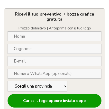
Cavo
di
ricarica
personalizzabile
Ricevi il tuo preventivo + bozza grafica
con
gratuita
logo
da
Prezzo definitivo | Anteprima con il tuo logo
60W
quantità
Carica il logo oppure invialo dopo