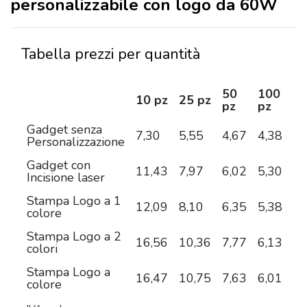
personalizzabile con logo da 60W
Tabella prezzi per quantità
50
100
2
10 pz
25 pz
pz
pz
pz
Gadget senza
7,30
5,55
4,67
4,38
4,
Personalizzazione
Gadget con
11,43
7,97
6,02
5,30
4,
Incisione laser
Stampa Logo a 1
12,09
8,10
6,35
5,38
4,
colore
Stampa Logo a 2
16,56
10,36
7,77
6,13
5,
colori
Stampa Logo a
16,47
10,75
7,63
6,01
5,
colore