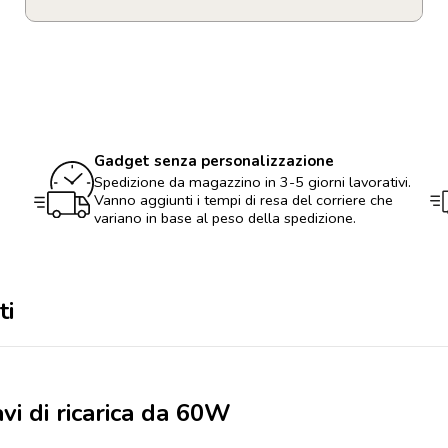
Portachiavi
con
3
cavi
di
ricarica
da
60W
Gadget senza personalizzazione
quantità
Spedizione da magazzino in 3-5 giorni lavorativi.
Vanno aggiunti i tempi di resa del corriere che
variano in base al peso della spedizione.
ti
avi di ricarica da 60W