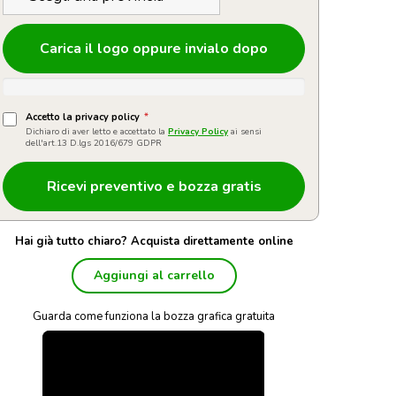
Carica il logo oppure invialo dopo
Accetto la privacy policy
*
Dichiaro di aver letto e accettato la
Privacy Policy
ai sensi
dell'art.13 D.lgs 2016/679 GDPR
Hai già tutto chiaro? Acquista direttamente online
Aggiungi al carrello
Guarda come funziona la bozza grafica gratuita