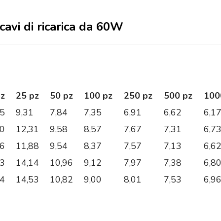
 cavi di ricarica da 60W
pz
25 pz
50 pz
100 pz
250 pz
500 pz
100
25
9,31
7,84
7,35
6,91
6,62
6,1
00
12,31
9,58
8,57
7,67
7,31
6,7
06
11,88
9,54
8,37
7,57
7,13
6,6
53
14,14
10,96
9,12
7,97
7,38
6,8
44
14,53
10,82
9,00
8,01
7,53
6,9