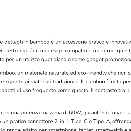
W e dettagli in bamboo è un accessorio pratico e innovati
itivi elettronici. Con un design compatto e moderno, ques
tto per un utilizzo quotidiano o come gadget promozion
 bamboo, un materiale naturale ed eco-friendly che non 
 rispetto ai materiali tradizionali. Il bamboo è noto per
rodotti di uso frequente come questo. Il contrasto tra il
ica con una potenza massima di 60W, garantendo una ricar
o un pratico connettore 2-in-1 Tipo-C e Tipo-A, offrendo 
à lo rende adatto per smartphone, tablet, smartwatch e altr