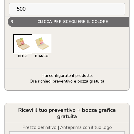
3
CLICCA PER SCEGLIERE IL COLORE
BEIGE
BIANCO
Hai configurato il prodotto.
Ora richiedi preventivo e bozza gratuita
Set
memo
pad
varie
Ricevi il tuo preventivo + bozza grafica
dimensioni
gratuita
quantità
Prezzo definitivo | Anteprima con il tuo logo