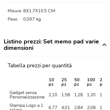
Misure
8X1,7X10,5 CM:
Peso
0,097 kg
Listino prezzi: Set memo pad varie
dimensioni
Tabella prezzi per quantità
10
25
50
100
250
pz
pz
pz
pz
pz
Gadget senza
2,10
1,58
1,28
1,20
1,11
Personalizzazione
Stampa Logo a 1
6,77
4,01
2,84
2,08
1,63
colore