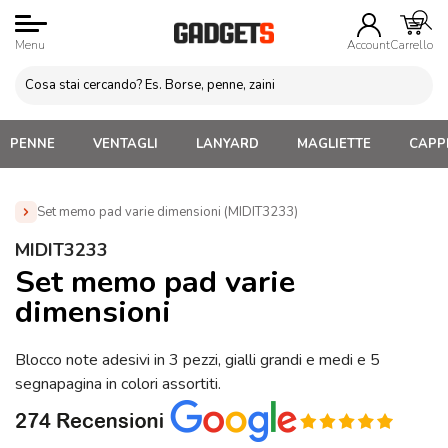
Menu
Account
Carrello
PENNE
VENTAGLI
LANYARD
MAGLIETTE
CAPPE
Set memo pad varie dimensioni (MIDIT3233)
Home
»
Gadget da Ufficio
»
Post-it
»
Set memo pad
MIDIT3233
varie dimensioni (MIDIT3233)
Set memo pad varie
dimensioni
Blocco note adesivi in 3 pezzi, gialli grandi e medi e 5
segnapagina in colori assortiti.