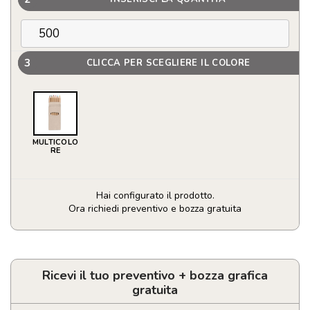
3
CLICCA PER SCEGLIERE IL COLORE
MULTICOLO
RE
Hai configurato il prodotto.
Ora richiedi preventivo e bozza gratuita
Set
6
pastelli
in
Ricevi il tuo preventivo + bozza grafica
confezione
gratuita
personalizzata