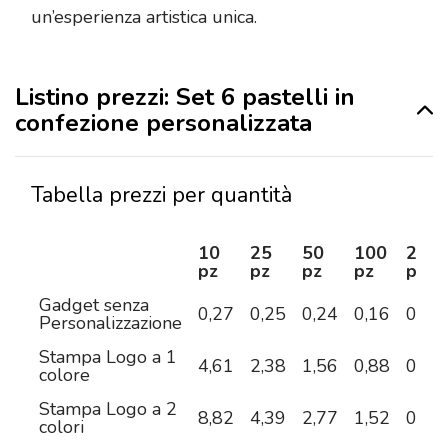
un’esperienza artistica unica.
Listino prezzi: Set 6 pastelli in
confezione personalizzata
Tabella prezzi per quantità
10
25
50
100
250
pz
pz
pz
pz
pz
Gadget senza
0,27
0,25
0,24
0,16
0,15
Personalizzazione
Stampa Logo a 1
4,61
2,38
1,56
0,88
0,55
colore
Stampa Logo a 2
8,82
4,39
2,77
1,52
0,88
colori