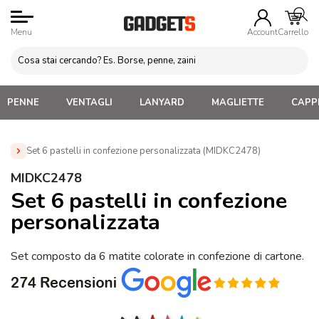
Menu
Account
Carrello
PENNE
VENTAGLI
LANYARD
MAGLIETTE
CAPPE
Set 6 pastelli in confezione personalizzata (MIDKC2478)
Home
»
Penne Personalizzate con LOGO, Matite, Pastelli,
MIDKC2478
Evidenziatori
»
Set matite colorate
»
Set 6 pastelli in
Set 6 pastelli in confezione
confezione personalizzata (MIDKC2478)
personalizzata
Set composto da 6 matite colorate in confezione di cartone.