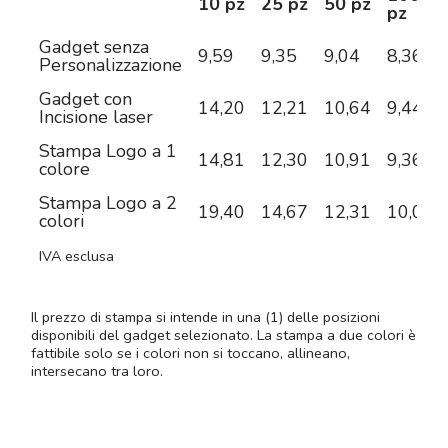
10 pz
25 pz
50 pz
pz
Gadget senza
9,59
9,35
9,04
8,36
Personalizzazione
Gadget con
14,20
12,21
10,64
9,44
Incisione laser
Stampa Logo a 1
14,81
12,30
10,91
9,36
colore
Stampa Logo a 2
19,40
14,67
12,31
10,09
colori
IVA esclusa
Il prezzo di stampa si intende in una (1) delle posizioni
disponibili del gadget selezionato. La stampa a due colori è
fattibile solo se i colori non si toccano, allineano,
intersecano tra loro.