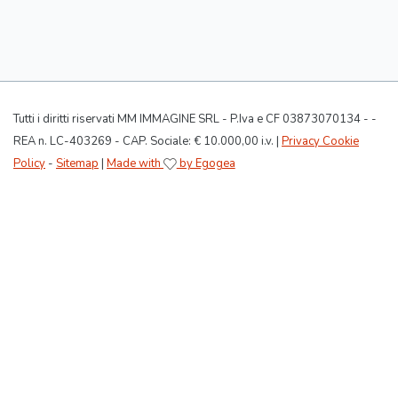
Tutti i diritti riservati MM IMMAGINE SRL - P.Iva e CF 03873070134 - -
REA n. LC-403269 - CAP. Sociale: € 10.000,00 i.v. |
Privacy Cookie
Policy
-
Sitemap
|
Made with
by Egogea