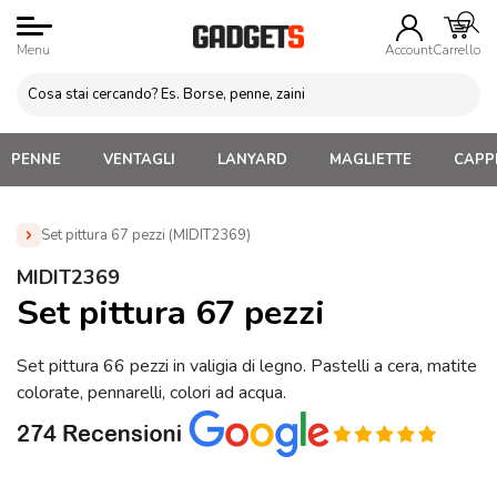
Menu
Account
Carrello
PENNE
VENTAGLI
LANYARD
MAGLIETTE
CAPPE
Set pittura 67 pezzi (MIDIT2369)
Home
»
Penne Personalizzate con LOGO, Matite, Pastelli,
MIDIT2369
Evidenziatori
»
Set matite colorate
»
Set pittura 67 pezzi
Set pittura 67 pezzi
(MIDIT2369)
Set pittura 66 pezzi in valigia di legno. Pastelli a cera, matite
colorate, pennarelli, colori ad acqua.