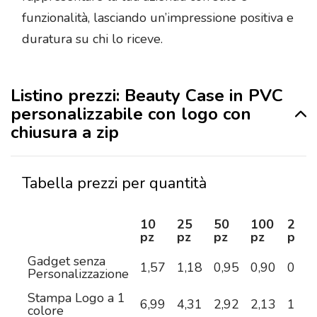
funzionalità, lasciando un’impressione positiva e
duratura su chi lo riceve.
Listino prezzi: Beauty Case in PVC
personalizzabile con logo con
chiusura a zip
Tabella prezzi per quantità
10
25
50
100
250
pz
pz
pz
pz
pz
Gadget senza
1,57
1,18
0,95
0,90
0,83
Personalizzazione
Stampa Logo a 1
6,99
4,31
2,92
2,13
1,60
colore