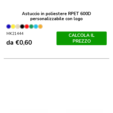
Astuccio in poliestere RPET 600D
personalizzabile con logo
Blu
Giallo
Naturale
Nero
Rosso
Verde
Azzurro
Orange
MK21444
CALCOLA IL
PREZZO
da
€
0,60