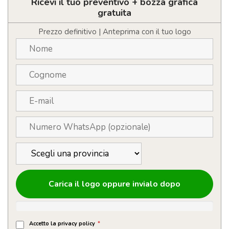
PVC
Ricevi il tuo preventivo + bozza grafica
personalizzabile
gratuita
con
logo
Prezzo definitivo | Anteprima con il tuo logo
con
chiusura
a
zip
quantità
Carica il logo oppure invialo dopo
Accetto la privacy policy
*