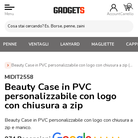
Menu
Account
Carrello
PENNE
VENTAGLI
LANYARD
MAGLIETTE
CAPPE
Beauty Case in PVC personalizzabile con logo con chiusura a zip (MI
Home
»
Beauty Case e Porta Trucco Personalizzati
»
MIDIT2558
Beauty Case Personalizzati
»
Beauty Case in PVC
Beauty Case in PVC
personalizzabile con logo con chiusura a zip (MIDIT2558)
personalizzabile con logo
con chiusura a zip
Beauty Case in PVC personalizzabile con logo con chiusura a
zip e manico.