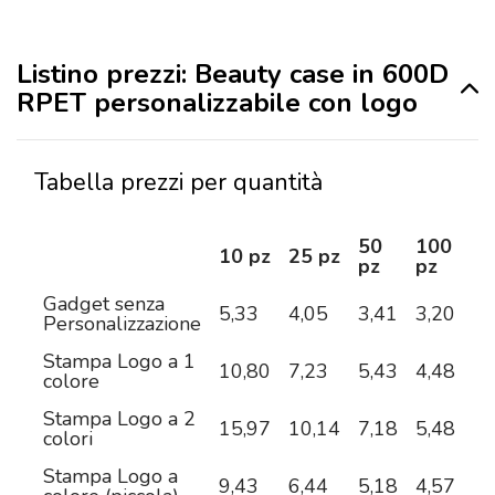
Listino prezzi: Beauty case in 600D
RPET personalizzabile con logo
Tabella prezzi per quantità
50
100
2
10 pz
25 pz
pz
pz
pz
Gadget senza
5,33
4,05
3,41
3,20
3,
Personalizzazione
Stampa Logo a 1
10,80
7,23
5,43
4,48
3,
colore
Stampa Logo a 2
15,97
10,14
7,18
5,48
4,
colori
Stampa Logo a
9,43
6,44
5,18
4,57
4,