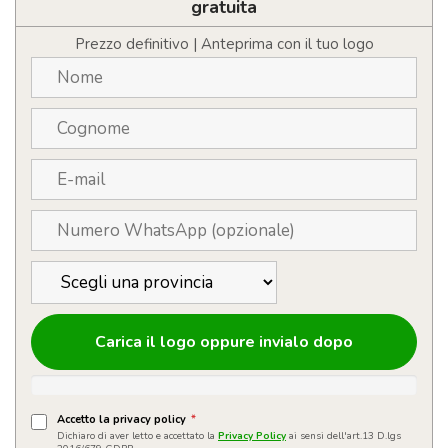
RPET
gratuita
personalizzabile
con
Prezzo definitivo | Anteprima con il tuo logo
logo
quantità
Carica il logo oppure invialo dopo
Accetto la privacy policy
*
Dichiaro di aver letto e accettato la
Privacy Policy
ai sensi dell'art.13 D.lgs