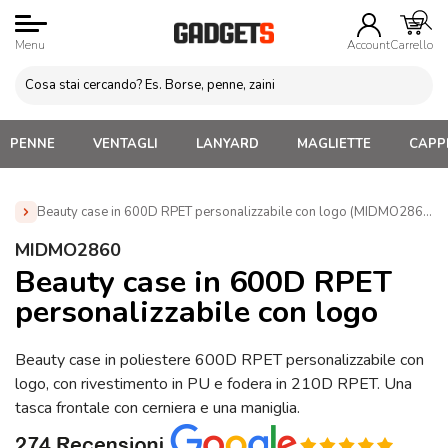
Menu
Account
Carrello
PENNE
VENTAGLI
LANYARD
MAGLIETTE
CAPPE
Beauty case in 600D RPET personalizzabile con logo (MIDMO2860)
Home
»
Beauty Case e Porta Trucco Personalizzati
»
MIDMO2860
Beauty Case Personalizzati
»
Beauty case in 600D RPET
Beauty case in 600D RPET
personalizzabile con logo (MIDMO2860)
personalizzabile con logo
Beauty case in poliestere 600D RPET personalizzabile con
logo, con rivestimento in PU e fodera in 210D RPET. Una
tasca frontale con cerniera e una maniglia.