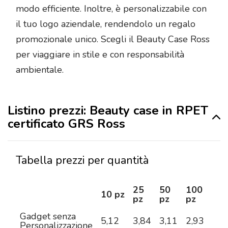
modo efficiente. Inoltre, è personalizzabile con
il tuo logo aziendale, rendendolo un regalo
promozionale unico. Scegli il Beauty Case Ross
per viaggiare in stile e con responsabilità
ambientale.
Listino prezzi: Beauty case in RPET
certificato GRS Ross
Tabella prezzi per quantità
25
50
100
25
10 pz
pz
pz
pz
pz
Gadget senza
5,12
3,84
3,11
2,93
2,7
Personalizzazione