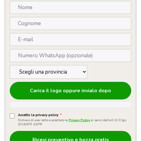
quantità
Carica il logo oppure invialo dopo
Accetto la privacy policy
*
Dichiaro di aver letto e accettato la
Privacy Policy
ai sensi dell'art.13 D.lgs
2016/679 GDPR