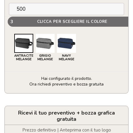
3
CLICCA PER SCEGLIERE IL COLORE
ANTRACITE
GRIGIO
NAVY
MELANGE
MELANGE
MELANGE
Hai configurato il prodotto.
Ora richiedi preventivo e bozza gratuita
Beauty
case
in
RPET
Ricevi il tuo preventivo + bozza grafica
certificato
gratuita
GRS
Ross
Prezzo definitivo | Anteprima con il tuo logo