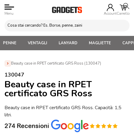
Menu
Account
Carrello
PENNE
VENTAGLI
LANYARD
MAGLIETTE
CAPPE
Beauty case in RPET certificato GRS Ross (130047)
Home
»
Beauty Case e Porta Trucco Personalizzati
»
130047
Beauty Case Personalizzati
»
Beauty case in RPET certificato
Beauty case in RPET
GRS Ross (130047)
certificato GRS Ross
Beauty case in RPET certificato GRS Ross. Capacità: 1,5
litri.