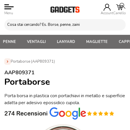
Menu
Account
Carrello
PENNE
VENTAGLI
LANYARD
MAGLIETTE
CAPPE
Portaborse (AAP809371)
Home
»
Regali personalizzati per lei
»
Reggi Borsa
AAP809371
Personalizzati
»
Portaborse (AAP809371)
Portaborse
Porta borsa in plastica con portachiavi in metallo e superficie
adatta per adesivo epossidico cupola.