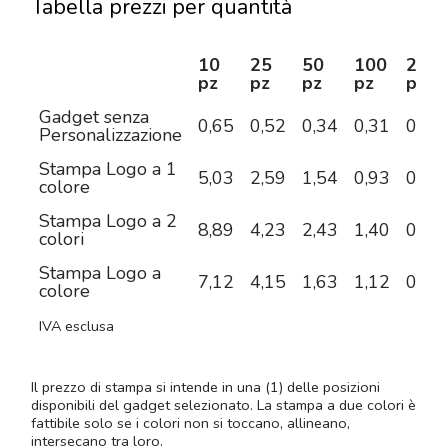
Tabella prezzi per quantità
10
25
50
100
250
pz
pz
pz
pz
pz
Gadget senza
0,65
0,52
0,34
0,31
0,25
Personalizzazione
Stampa Logo a 1
5,03
2,59
1,54
0,93
0,54
colore
Stampa Logo a 2
8,89
4,23
2,43
1,40
0,78
colori
Stampa Logo a
7,12
4,15
1,63
1,12
0,78
colore
IVA esclusa
Il prezzo di stampa si intende in una (1) delle posizioni
disponibili del gadget selezionato. La stampa a due colori è
fattibile solo se i colori non si toccano, allineano,
intersecano tra loro.