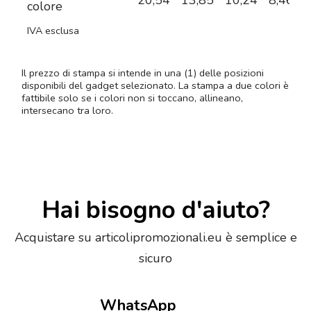
20,54
13,85
10,24
8,46
7
colore
IVA esclusa
Il prezzo di stampa si intende in una (1) delle posizioni
disponibili del gadget selezionato. La stampa a due colori è
fattibile solo se i colori non si toccano, allineano,
intersecano tra loro.
Hai bisogno d'aiuto?
Acquistare su articolipromozionali.eu è semplice e
sicuro
WhatsApp