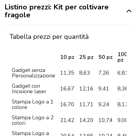
Listino prezzi: Kit per coltivare
fragole
Tabella prezzi per quantità
100
10 pz
25 pz
50 pz
pz
Gadget senza
11,35
8,63
7,26
6,81
6
Personalizzazione
Gadget con
16,67
12,16
9,41
8,36
7
Incisione laser
Stampa Logo a 1
16,70
11,71
9,24
8,17
7
colore
Stampa Logo a 2
21,42
14,20
10,74
9,00
7
colori
Stampa Logo a