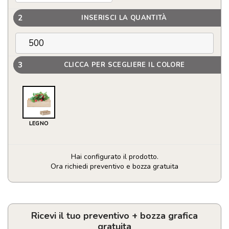
2
INSERISCI LA QUANTITÀ
3
CLICCA PER SCEGLIERE IL COLORE
LEGNO
Hai configurato il prodotto.
Ora richiedi preventivo e bozza gratuita
Kit
per
coltivare
fragole
Ricevi il tuo preventivo + bozza grafica
quantità
gratuita