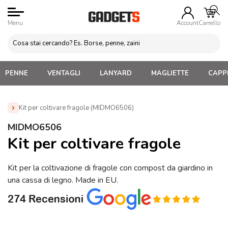
Menu
Account
Carrello
PENNE
VENTAGLI
LANYARD
MAGLIETTE
CAPPE
Kit per coltivare fragole (MIDMO6506)
Home
»
Gadget per Casa e Giardino
»
Articoli da
MIDMO6506
Giardinaggio
»
Kit per coltivare fragole (MIDMO6506)
Kit per coltivare fragole
Kit per la coltivazione di fragole con compost da giardino in
una cassa di legno. Made in EU.