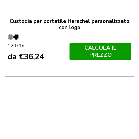
Custodia per portatile Herschel personalizzato
con logo
Grigio
Nero
120718
Melange
CALCOLA IL
PREZZO
da
€
36,24