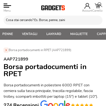
Menu
Account
Carrello
PENNE
VENTAGLI
LANYARD
MAGLIETTE
CAPPE
Borsa portadocumenti in RPET (AAP721899)
Home
»
Borse Porta Laptop e Documenti
»
Borse Porta
AAP721899
Computer Laptop
»
Borsa portadocumenti in RPET
Borsa portadocumenti in
(AAP721899)
RPET
Borsa portadocumenti in poliestere 600D RPET con
cerniera sulla tasca principale, tracolla regolabile, fascia
trolley, scomparti imbottiti per laptop (15″) e tablet (10″).