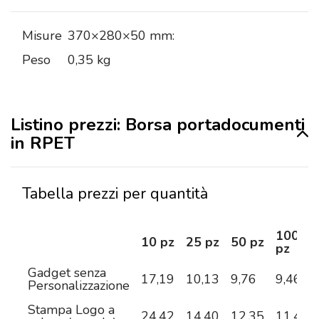
Misure
370×280×50 mm:
Peso
0,35 kg
Listino prezzi: Borsa portadocumenti
in RPET
Tabella prezzi per quantità
100
10 pz
25 pz
50 pz
pz
Gadget senza
17,19
10,13
9,76
9,46
Personalizzazione
Stampa Logo a
24,42
14,40
12,35
11,41