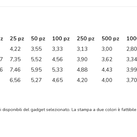
pz
25 pz
50 pz
100 pz
250 pz
500 pz
100
4,22
3,55
3,33
3,13
3,00
2,8
97
7,35
5,52
4,56
3,90
3,62
3,3
56
7,46
5,95
5,33
4,88
4,43
3,9
6,56
5,27
4,65
4,20
4,00
3,7
ni disponibili del gadget selezionato. La stampa a due colori è fattibile