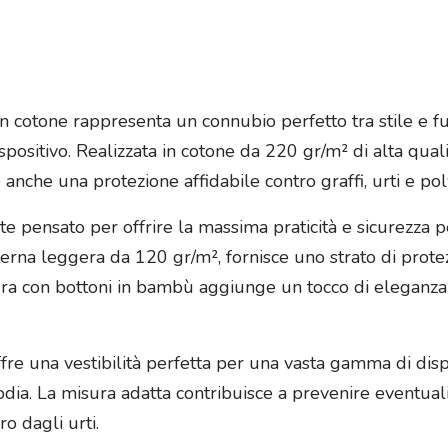
 cotone rappresenta un connubio perfetto tra stile e fu
positivo. Realizzata in cotone da 220 gr/m² di alta qual
anche una protezione affidabile contro graffi, urti e pol
e pensato per offrire la massima praticità e sicurezza pe
terna leggera da 120 gr/m², fornisce uno strato di protez
sura con bottoni in bambù aggiunge un tocco di eleganza
fre una vestibilità perfetta per una vasta gamma di dispo
todia. La misura adatta contribuisce a prevenire eventual
o dagli urti.