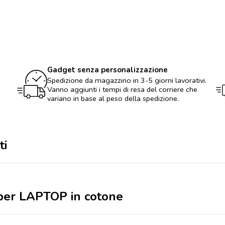
per
LAPTOP
in
cotone
quantità
Gadget senza personalizzazione
Spedizione da magazzino in 3-5 giorni lavorativi.
Vanno aggiunti i tempi di resa del corriere che
variano in base al peso della spedizione.
ti
a per LAPTOP in cotone