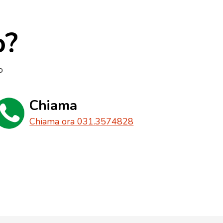
o?
o
Chiama
Chiama ora 031.3574828