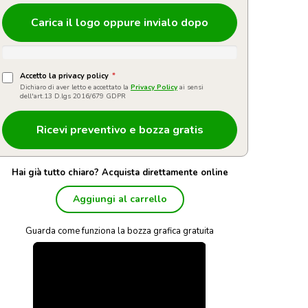
Carica il logo oppure invialo dopo
Accetto la privacy policy
*
Dichiaro di aver letto e accettato la
Privacy Policy
ai sensi
dell'art.13 D.lgs 2016/679 GDPR
Hai già tutto chiaro? Acquista direttamente online
Aggiungi al carrello
Guarda come funziona la bozza grafica gratuita