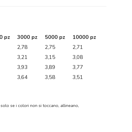
0 pz
3000 pz
5000 pz
10000 pz
0
2,78
2,75
2,71
4
3,21
3,15
3,08
9
3,93
3,89
3,77
0
3,64
3,58
3,51
 solo se i colori non si toccano, allineano,