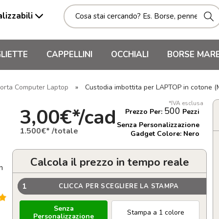
lizzabili
LIETTE
CAPPELLINI
OCCHIALI
BORSE MAR
orta Computer Laptop
»
Custodia imbottita per LAPTOP in cotone
*IVA esclusa
3,00€*/cad
500
Prezzo Per:
Pezzi
Senza Personalizzazione
1.500€* /totale
Gadget Colore: Nero
Calcola il prezzo in tempo reale
n
1
CLICCA PER SCEGLIERE LA STAMPA
Senza
Stampa a 1 colore
Personalizzazione