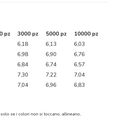
0 pz
3000 pz
5000 pz
10000 pz
2
6,18
6,13
6,03
2
6,98
6,90
6,76
1
6,84
6,74
6,57
7
7,30
7,22
7,04
2
7,04
6,96
6,83
 solo se i colori non si toccano, allineano,