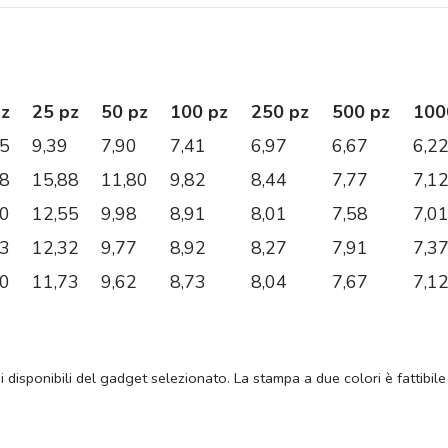
pz
25 pz
50 pz
100 pz
250 pz
500 pz
100
35
9,39
7,90
7,41
6,97
6,67
6,2
48
15,88
11,80
9,82
8,44
7,77
7,1
80
12,55
9,98
8,91
8,01
7,58
7,0
03
12,32
9,77
8,92
8,27
7,91
7,3
40
11,73
9,62
8,73
8,04
7,67
7,1
ni disponibili del gadget selezionato. La stampa a due colori è fattibile