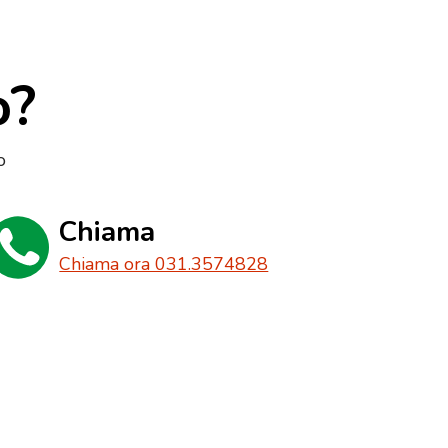
o?
o
Chiama
Chiama ora 031.3574828