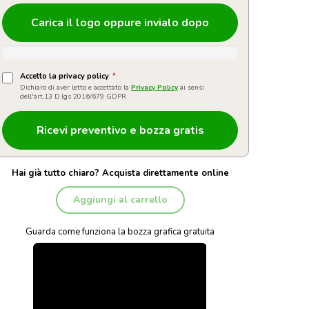
Carica il logo oppure invialo dopo
Accetto la privacy policy
*
Dichiaro di aver letto e accettato la
Privacy Policy
ai sensi
dell'art.13 D.lgs 2016/679 GDPR
Hai già tutto chiaro? Acquista direttamente online
Aggiungi al carrello
Guarda come funziona la bozza grafica gratuita