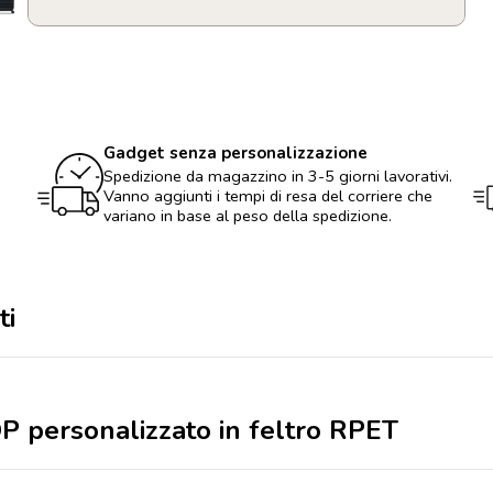
Borsa
porta
LAPTOP
personalizzato
in
feltro
RPET
Gadget senza personalizzazione
quantità
Spedizione da magazzino in 3-5 giorni lavorativi.
Vanno aggiunti i tempi di resa del corriere che
variano in base al peso della spedizione.
ti
P personalizzato in feltro RPET