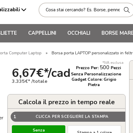
lizzabili
LIETTE
CAPPELLINI
OCCHIALI
BORSE MAR
orta Computer Laptop
»
Borsa porta LAPTOP personalizzato in fel
*IVA esclusa
500
6,67€*/cad
Prezzo Per:
Pezzi
Senza Personalizzazione
Gadget Colore: Grigio
3.335€* /totale
Pietra
Calcola il prezzo in tempo reale
1
CLICCA PER SCEGLIERE LA STAMPA
er
Senza
Stampa a 1 colore