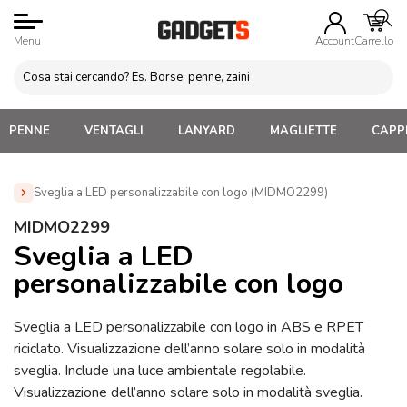
Menu
Account
Carrello
PENNE
VENTAGLI
LANYARD
MAGLIETTE
CAPPE
Sveglia a LED personalizzabile con logo (MIDMO2299)
Home
»
Orologi
»
Orologi da tavolo Personalizzati
»
MIDMO2299
Sveglia a LED personalizzabile con logo (MIDMO2299)
Sveglia a LED
personalizzabile con logo
Sveglia a LED personalizzabile con logo in ABS e RPET
riciclato. Visualizzazione dell’anno solare solo in modalità
sveglia. Include una luce ambientale regolabile.
Visualizzazione dell’anno solare solo in modalità sveglia.