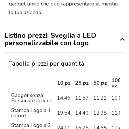
gadget unico che può rappresentare al meglio
la tua azienda.
Listino prezzi: Sveglia a LED
personalizzabile con logo
Tabella prezzi per quantità
100
10 pz
25 pz
50 pz
pz
Gadget senza
14,46
11,57
11,21
10,63
Personalizzazione
Stampa Logo a 1
19,54
14,40
12,98
11,62
colore
Stampa Logo a 2
24,11
16,75
14,55
12,40