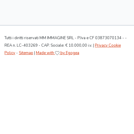
Tutti i diritti riservati MM IMMAGINE SRL - P.Iva e CF 03873070134 - -
REA n. LC-403269 - CAP. Sociale: € 10.000,00 i.v. |
Privacy Cookie
Policy
-
Sitemap
|
Made with
by Egogea