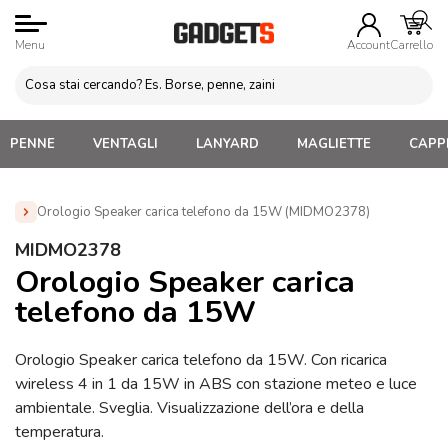
Menu
Account
Carrello
PENNE
VENTAGLI
LANYARD
MAGLIETTE
CAPPE
Orologio Speaker carica telefono da 15W (MIDMO2378)
Home
»
Orologi
»
Gadget Tecnologici Personalizzati
»
MIDMO2378
Caricatori Wireless personalizzati
»
Orologio Speaker carica
Orologio Speaker carica
telefono da 15W (MIDMO2378)
telefono da 15W
Orologio Speaker carica telefono da 15W. Con ricarica
wireless 4 in 1 da 15W in ABS con stazione meteo e luce
ambientale. Sveglia. Visualizzazione dell’ora e della
temperatura.