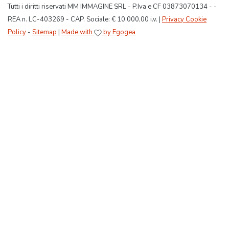
Tutti i diritti riservati MM IMMAGINE SRL - P.Iva e CF 03873070134 - -
REA n. LC-403269 - CAP. Sociale: € 10.000,00 i.v. |
Privacy Cookie
Policy
-
Sitemap
|
Made with
by Egogea