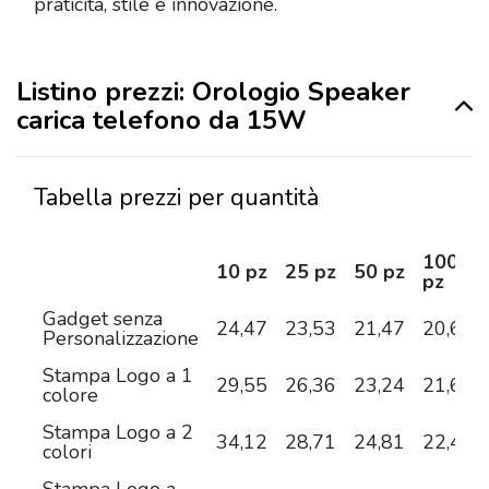
praticità, stile e innovazione.
Listino prezzi: Orologio Speaker
carica telefono da 15W
Tabella prezzi per quantità
100
10 pz
25 pz
50 pz
pz
Gadget senza
24,47
23,53
21,47
20,68
Personalizzazione
Stampa Logo a 1
29,55
26,36
23,24
21,67
colore
Stampa Logo a 2
34,12
28,71
24,81
22,45
colori