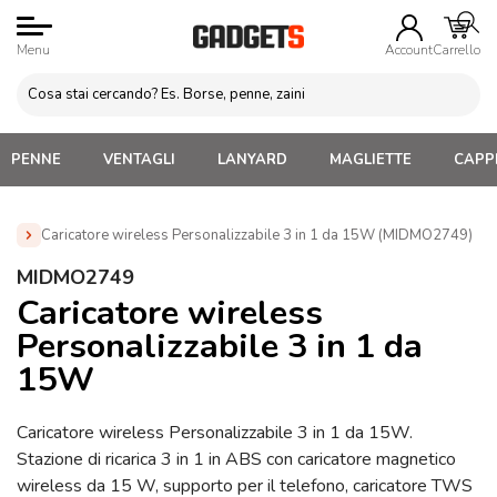
Menu
Account
Carrello
PENNE
VENTAGLI
LANYARD
MAGLIETTE
CAPPE
Caricatore wireless Personalizzabile 3 in 1 da 15W (MIDMO2749)
Home
»
Gadget Tecnologici Personalizzati
»
Caricatori
MIDMO2749
Wireless personalizzati
»
Caricatore wireless Personalizzabile
Caricatore wireless
3 in 1 da 15W (MIDMO2749)
Personalizzabile 3 in 1 da
15W
Caricatore wireless Personalizzabile 3 in 1 da 15W.
Stazione di ricarica 3 in 1 in ABS con caricatore magnetico
wireless da 15 W, supporto per il telefono, caricatore TWS