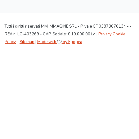
Tutti i diritti riservati MM IMMAGINE SRL - P.Iva e CF 03873070134 - -
REA n. LC-403269 - CAP. Sociale: € 10.000,00 i.v. |
Privacy Cookie
Policy
-
Sitemap
|
Made with
by Egogea