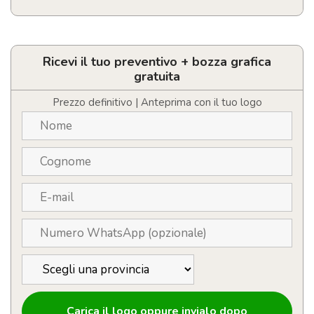
Caricatore
wireless
Personalizzabile
3
Ricevi il tuo preventivo + bozza grafica
in
gratuita
1
da
Prezzo definitivo | Anteprima con il tuo logo
15W
quantità
Carica il logo oppure invialo dopo