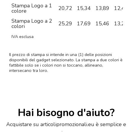
Stampa Logo a 1
20,72
15,34
13,89
12,49
colore
Stampa Logo a 2
25,29
17,69
15,46
13,27
colori
IVA esclusa
Il prezzo di stampa si intende in una (1) delle posizioni
disponibili del gadget selezionato. La stampa a due colori è
fattibile solo se i colori non si toccano, allineano,
intersecano tra loro.
Hai bisogno d'aiuto?
Acquistare su articolipromozionali.eu è semplice e