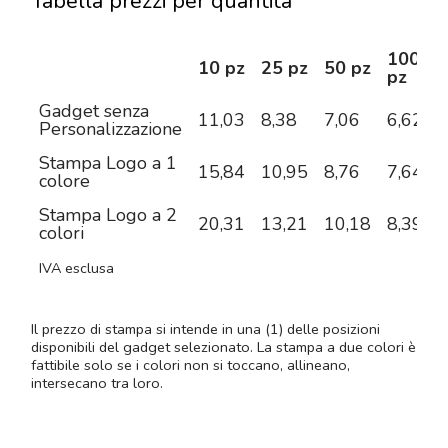
Tabella prezzi per quantità
100
10 pz
25 pz
50 pz
pz
Gadget senza
11,03
8,38
7,06
6,62
6
Personalizzazione
Stampa Logo a 1
15,84
10,95
8,76
7,64
6
colore
Stampa Logo a 2
20,31
13,21
10,18
8,39
7
colori
IVA esclusa
Il prezzo di stampa si intende in una (1) delle posizioni
disponibili del gadget selezionato. La stampa a due colori è
fattibile solo se i colori non si toccano, allineano,
intersecano tra loro.