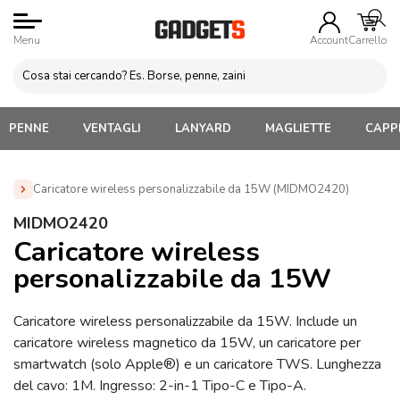
Menu
Account
Carrello
PENNE
VENTAGLI
LANYARD
MAGLIETTE
CAPPE
Caricatore wireless personalizzabile da 15W (MIDMO2420)
Home
»
Gadget Tecnologici Personalizzati
»
Caricatori
MIDMO2420
Wireless personalizzati
»
Caricatore wireless personalizzabile
Caricatore wireless
da 15W (MIDMO2420)
personalizzabile da 15W
Caricatore wireless personalizzabile da 15W. Include un
caricatore wireless magnetico da 15W, un caricatore per
smartwatch (solo Apple®) e un caricatore TWS. Lunghezza
del cavo: 1M. Ingresso: 2-in-1 Tipo-C e Tipo-A.