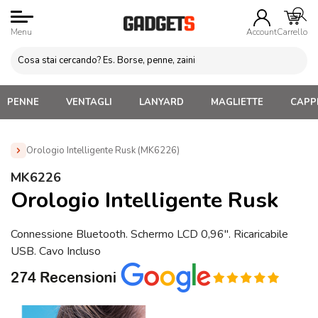
Menu
Account
Carrello
PENNE
VENTAGLI
LANYARD
MAGLIETTE
CAPPE
Orologio Intelligente Rusk (MK6226)
Home
»
Orologi
»
Smartwatch e Fit Watch Personalizzati
»
MK6226
Orologio Intelligente Rusk (MK6226)
Orologio Intelligente Rusk
Connessione Bluetooth. Schermo LCD 0,96″. Ricaricabile
USB. Cavo Incluso