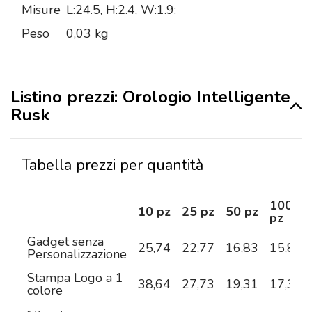
Misure
L:24.5, H:2.4, W:1.9:
Peso
0,03 kg
Listino prezzi: Orologio Intelligente
Rusk
Tabella prezzi per quantità
100
10 pz
25 pz
50 pz
pz
Gadget senza
25,74
22,77
16,83
15,84
Personalizzazione
Stampa Logo a 1
38,64
27,73
19,31
17,38
colore