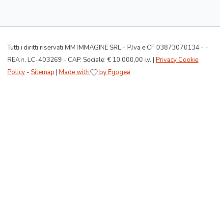
Tutti i diritti riservati MM IMMAGINE SRL - P.Iva e CF 03873070134 - -
REA n. LC-403269 - CAP. Sociale: € 10.000,00 i.v. |
Privacy Cookie
Policy
-
Sitemap
|
Made with
by Egogea