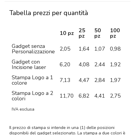
Tabella prezzi per quantità
25
50
100
25
10 pz
pz
pz
pz
pz
Gadget senza
2,05
1,64
1,07
0,98
0,7
Personalizzazione
Gadget con
6,20
4,08
2,44
1,92
1,4
Incisione laser
Stampa Logo a 1
7,13
4,47
2,84
1,97
1,4
colore
Stampa Logo a 2
11,70
6,82
4,41
2,75
1,8
colori
IVA esclusa
Il prezzo di stampa si intende in una (1) delle posizioni
disponibili del gadget selezionato. La stampa a due colori è