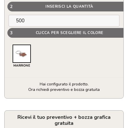
2
INSERISCI LA QUANTITÀ
3
CLICCA PER SCEGLIERE IL COLORE
MARRONE
Hai configurato il prodotto.
Ora richiedi preventivo e bozza gratuita
Portachiavi
a
forma
di
Ricevi il tuo preventivo + bozza grafica
casa
gratuita
personalizzabile