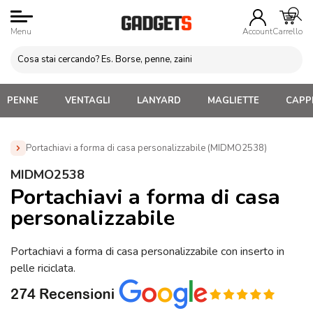
Menu
Account
Carrello
PENNE
VENTAGLI
LANYARD
MAGLIETTE
CAPPE
Portachiavi a forma di casa personalizzabile (MIDMO2538)
Home
»
Portachiavi Personalizzati
»
Portachiavi in Metallo
MIDMO2538
Personalizzati
»
Portachiavi a forma di casa personalizzabile
Portachiavi a forma di casa
(MIDMO2538)
personalizzabile
Portachiavi a forma di casa personalizzabile con inserto in
pelle riciclata.