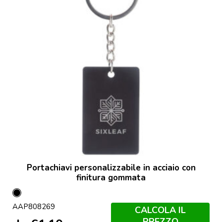
Portachiavi personalizzabile in acciaio con
finitura gommata
Nero
AAP808269
CALCOLA IL
PREZZO