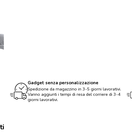
di
RPET
personalizzabile
con
logo
quantità
Gadget senza personalizzazione
Spedizione da magazzino in 3-5 giorni lavorativi.
Vanno aggiunti i tempi di resa del corriere di 3-4
giorni lavorativi.
ti