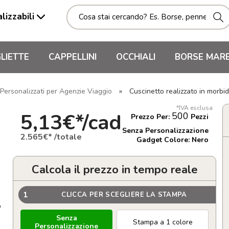
lizzabili
LIETTE
CAPPELLINI
OCCHIALI
BORSE MAR
Personalizzati per Agenzie Viaggio
»
Cuscinetto realizzato in morbi
*IVA esclusa
5,13€*/cad
500
Prezzo Per:
Pezzi
Senza Personalizzazione
2.565€* /totale
Gadget Colore: Nero
Calcola il prezzo in tempo reale
1
CLICCA PER SCEGLIERE LA STAMPA
o
Senza
Stampa a 1 colore
Personalizzazione