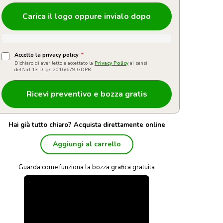
Carica il logo oppure invialo dopo
Accetto la privacy policy
*
Dichiaro di aver letto e accettato la
Privacy Policy
ai sensi
dell'art.13 D.lgs 2016/679 GDPR
Hai già tutto chiaro? Acquista direttamente online
Aggiungi al carrello
Guarda come funziona la bozza grafica gratuita