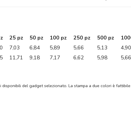
pz
25 pz
50 pz
100 pz
250 pz
500 pz
100
40
7,03
6,84
5,89
5,66
5,13
4,9
55
11,71
9,18
7,17
6,62
5,98
5,6
ni disponibili del gadget selezionato. La stampa a due colori è fattibile