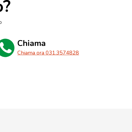
o?
o
Chiama
Chiama ora 031.3574828