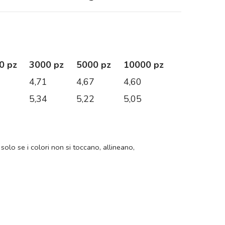
0 pz
3000 pz
5000 pz
10000 pz
0
4,71
4,67
4,60
6
5,34
5,22
5,05
 solo se i colori non si toccano, allineano,