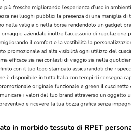
 più fresche migliorando l’esperienza d’uso in ambienti c
ezza nei luoghi pubblici la presenza di una maniglia di 
no nella valigia o nella borsa rendendolo un gadget prat
 omaggio aziendale inoltre l’accessorio di regolazione p
migliorando il comfort e la vestibilità la personalizzazi
o promozionale ad alta visibilità ogni utilizzo del cuscin
efficace sia nei contesti di viaggio sia nella quotidiani
nito con il tuo logo stampato assicurandoti che rispecchi
 è disponibile in tutta Italia con tempi di consegna rapi
promozionale originale funzionale e green il cuscinetto
omunicare i valori del tuo brand attraverso un oggetto u
 preventivo e ricevere la tua bozza grafica senza impegn
zzato in morbido tessuto di RPET person