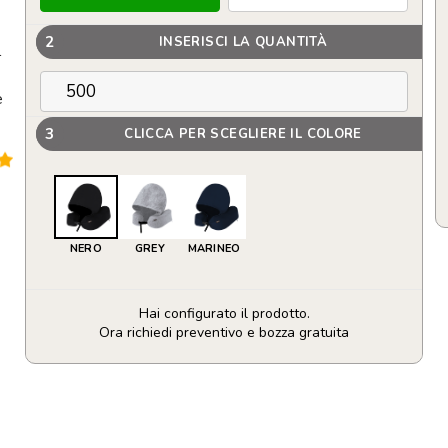
2
INSERISCI LA QUANTITÀ
l
e
3
CLICCA PER SCEGLIERE IL COLORE
NERO
GREY
MARINEO
Hai configurato il prodotto.
Ora richiedi preventivo e bozza gratuita
Cuscinetto
realizzato
in
morbido
tessuto