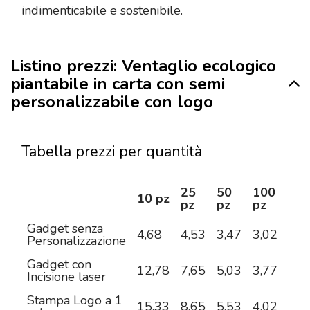
indimenticabile e sostenibile.
Listino prezzi: Ventaglio ecologico
piantabile in carta con semi
personalizzabile con logo
Tabella prezzi per quantità
25
50
100
25
10 pz
pz
pz
pz
pz
Gadget senza
4,68
4,53
3,47
3,02
2,6
Personalizzazione
Gadget con
12,78
7,65
5,03
3,77
2,9
Incisione laser
Stampa Logo a 1
15,33
8,65
5,53
4,02
3,1