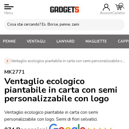
Menu
Account
Carrello
PENNE
VENTAGLI
LANYARD
MAGLIETTE
CAPPE
Ventaglio ecologico piantabile in carta con semi personalizzabile co
Home
»
Gadget Personalizzabili per l'Estate
»
Ventagli
MK2771
Personalizzati
»
Ventaglio ecologico piantabile in carta con
Ventaglio ecologico
semi personalizzabile con logo (MK2771)
piantabile in carta con semi
personalizzabile con logo
Ventaglio ecologico piantabile in carta con semi
personalizzabile con logo. Semi di fiori selvatici.