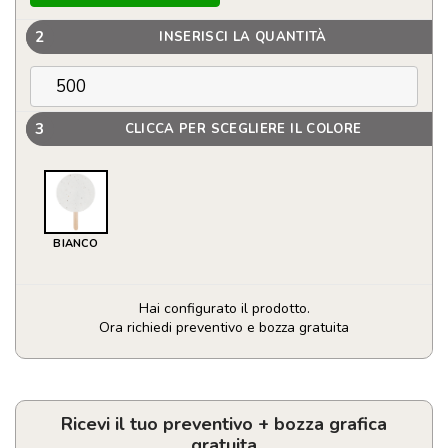
2
INSERISCI LA QUANTITÀ
3
CLICCA PER SCEGLIERE IL COLORE
BIANCO
Hai configurato il prodotto.
Ora richiedi preventivo e bozza gratuita
Ventaglio
ecologico
piantabile
in
Ricevi il tuo preventivo + bozza grafica
carta
gratuita