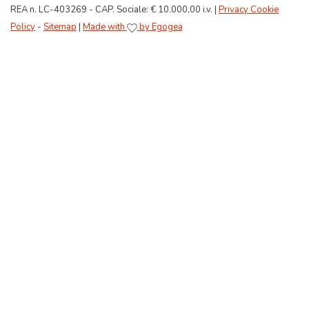
REA n. LC-403269 - CAP. Sociale: € 10.000,00 i.v. |
Privacy Cookie
Policy
-
Sitemap
|
Made with
by Egogea