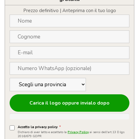
con
semi
Prezzo definitivo | Anteprima con il tuo logo
personalizzabile
con
logo
quantità
Carica il logo oppure invialo dopo
Accetto la privacy policy
*
Dichiaro di aver letto e accettato la
Privacy Policy
ai sensi dell'art.13 D.lgs
2016/679 GDPR