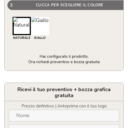
3
CLICCA PER SCEGLIERE IL COLORE
NATURALE
GIALLO
Hai configurato il prodotto.
Ora richiedi preventivo e bozza gratuita
Ventilatore
manuale
a
pressione
Ricevi il tuo preventivo + bozza grafica
a
gratuita
forma
di
Prezzo definitivo | Anteprima con il tuo logo
frutta
personalizzabile
con
logo