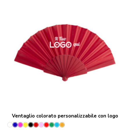
Ventaglio colorato personalizzabile con logo
Bianco
Blu
Fucsia
Giallo
Nero
Porpora
Rosa
Rosso
Verde
Azzurro
Orange