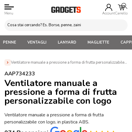
Menu
Account
Carrello
PENNE
VENTAGLI
LANYARD
MAGLIETTE
CAPPE
Ventilatore manuale a pressione a forma di frutta personalizzabile c
Home
»
Gadget Personalizzabili per l'Estate
»
Ventagli
AAP734233
Personalizzati
»
Ventilatore manuale a pressione a forma di
Ventilatore manuale a
frutta personalizzabile con logo (AAP734233)
pressione a forma di frutta
personalizzabile con logo
Ventilatore manuale a pressione a forma di frutta
personalizzabile con logo, in plastica ABS.