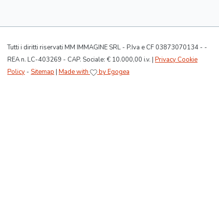
Tutti i diritti riservati MM IMMAGINE SRL - P.Iva e CF 03873070134 - -
REA n. LC-403269 - CAP. Sociale: € 10.000,00 i.v. |
Privacy Cookie
Policy
-
Sitemap
|
Made with
by Egogea