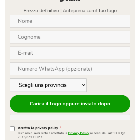
carta
personalizzabile
Prezzo definitivo | Anteprima con il tuo logo
con
logo
quantità
Carica il logo oppure invialo dopo
Accetto la privacy policy
*
Dichiaro di aver letto e accettato la
Privacy Policy
ai sensi dell'art.13 D.lgs
2016/679 GDPR