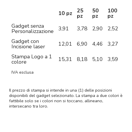
25
50
100
25
10 pz
pz
pz
pz
pz
Gadget senza
3,91
3,78
2,90
2,52
2,2
Personalizzazione
Gadget con
12,01
6,90
4,46
3,27
2,5
Incisione laser
Stampa Logo a 1
15,31
8,18
5,10
3,59
2,9
colore
IVA esclusa
Il prezzo di stampa si intende in una (1) delle posizioni
disponibili del gadget selezionato. La stampa a due colori è
fattibile solo se i colori non si toccano, allineano,
intersecano tra loro.