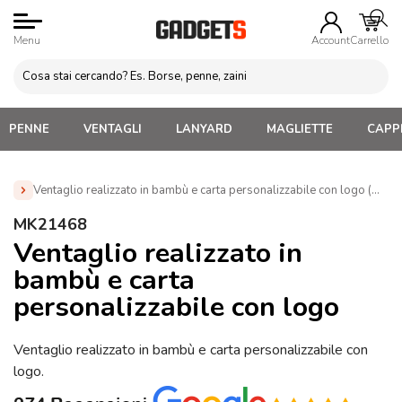
Menu
Account
Carrello
PENNE
VENTAGLI
LANYARD
MAGLIETTE
CAPPE
Ventaglio realizzato in bambù e carta personalizzabile con logo (MK2
Home
»
Gadget Personalizzabili per l'Estate
»
Ventagli
MK21468
Personalizzati
»
Ventaglio realizzato in bambù e carta
Ventaglio realizzato in
personalizzabile con logo (MK21468)
bambù e carta
personalizzabile con logo
Ventaglio realizzato in bambù e carta personalizzabile con
logo.