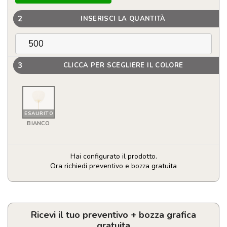
2
INSERISCI LA QUANTITÀ
3
CLICCA PER SCEGLIERE IL COLORE
ESAURITO
BIANCO
Hai configurato il prodotto.
Ora richiedi preventivo e bozza gratuita
Ventaglio
realizzato
in
bambù
Ricevi il tuo preventivo + bozza grafica
e
gratuita