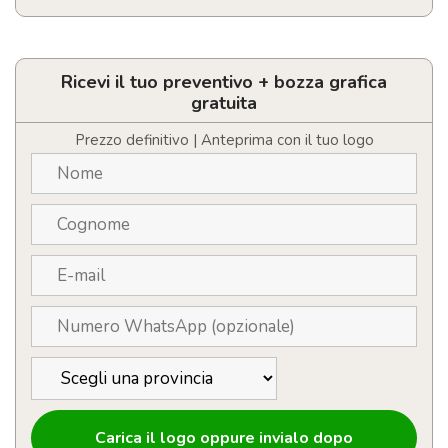
Portachiavi
con
apribottiglie
in
Ricevi il tuo preventivo + bozza grafica
alluminio
gratuita
riciclato
quantità
Prezzo definitivo | Anteprima con il tuo logo
Carica il logo oppure invialo dopo