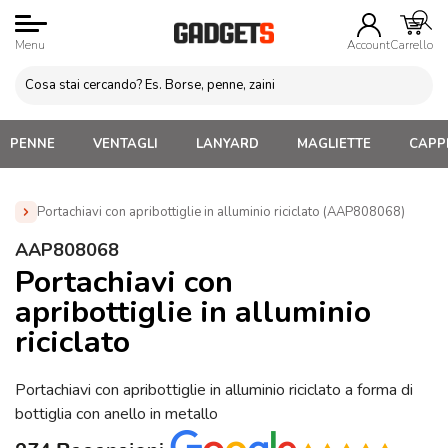
Menu
Account
Carrello
PENNE
VENTAGLI
LANYARD
MAGLIETTE
CAPPE
Portachiavi con apribottiglie in alluminio riciclato (AAP808068)
Home
»
Portachiavi Personalizzati
»
Portachiavi con
AAP808068
Apribottiglie Personalizzati
»
Portachiavi con apribottiglie in
Portachiavi con
alluminio riciclato (AAP808068)
apribottiglie in alluminio
riciclato
Portachiavi con apribottiglie in alluminio riciclato a forma di
bottiglia con anello in metallo