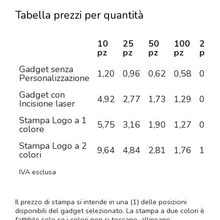
Tabella prezzi per quantità
10
25
50
100
250
pz
pz
pz
pz
pz
Gadget senza
1,20
0,96
0,62
0,58
0,46
Personalizzazione
Gadget con
4,92
2,77
1,73
1,29
0,93
Incisione laser
Stampa Logo a 1
5,75
3,16
1,90
1,27
0,84
colore
Stampa Logo a 2
9,64
4,84
2,81
1,76
1,10
colori
IVA esclusa
Il prezzo di stampa si intende in una (1) delle posizioni
disponibili del gadget selezionato. La stampa a due colori è
fattibile solo se i colori non si toccano, allineano,