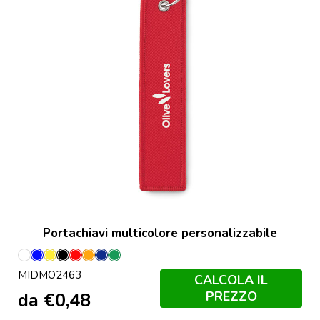
Portachiavi multicolore personalizzabile
Bianco
Blu
Giallo
Nero
Rosso
Arancio
Francese
Verde
MIDMO2463
Royal
Neon
Navy
Neon
CALCOLA IL
PREZZO
da
€
0,48