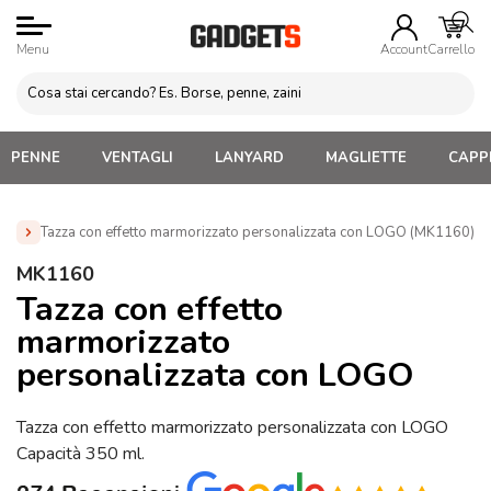
Menu
Account
Carrello
PENNE
VENTAGLI
LANYARD
MAGLIETTE
CAPPE
Tazza con effetto marmorizzato personalizzata con LOGO (MK1160)
Home
»
Tazze e bicchieri
»
Tazze e Mug Personalizzate
»
MK1160
Tazza con effetto marmorizzato personalizzata con LOGO
Tazza con effetto
(MK1160)
marmorizzato
personalizzata con LOGO
Tazza con effetto marmorizzato personalizzata con LOGO
Capacità 350 ml.