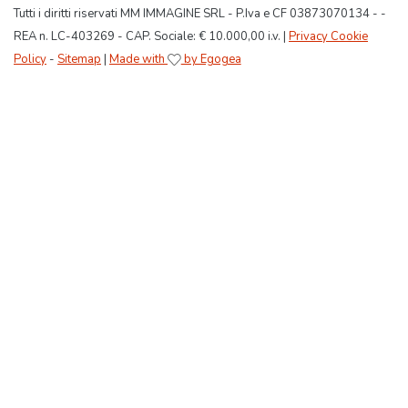
Tutti i diritti riservati MM IMMAGINE SRL - P.Iva e CF 03873070134 - -
REA n. LC-403269 - CAP. Sociale: € 10.000,00 i.v. |
Privacy Cookie
Policy
-
Sitemap
|
Made with
by Egogea