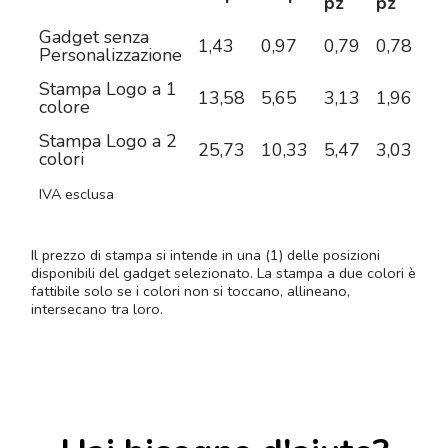
pz
pz
pz
Gadget senza
1,43
0,97
0,79
0,78
0,
Personalizzazione
Stampa Logo a 1
13,58
5,65
3,13
1,96
1,
colore
Stampa Logo a 2
25,73
10,33
5,47
3,03
2,
colori
IVA esclusa
Il prezzo di stampa si intende in una (1) delle posizioni
disponibili del gadget selezionato. La stampa a due colori è
fattibile solo se i colori non si toccano, allineano,
intersecano tra loro.