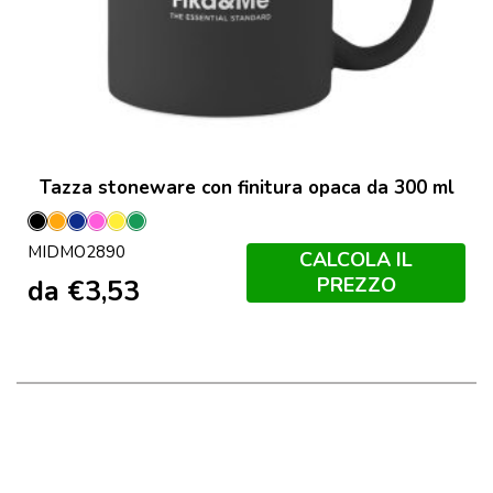
Tazza stoneware con finitura opaca da 300 ml
Nero
Arancio
Francese
Fucsia
Giallo
Verde
MIDMO2890
Neon
Navy
Neon
Neon
Neon
CALCOLA IL
PREZZO
da
€
3,53