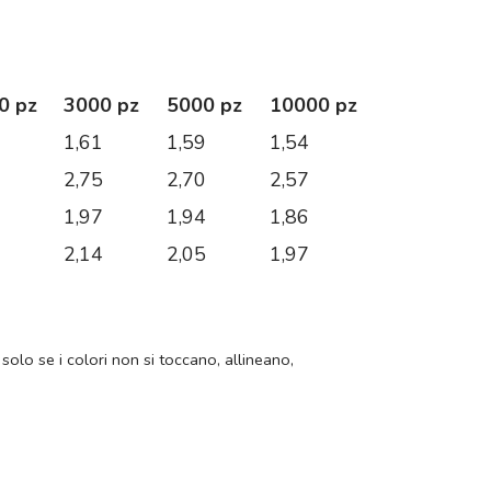
0 pz
3000 pz
5000 pz
10000 pz
3
1,61
1,59
1,54
2
2,75
2,70
2,57
6
1,97
1,94
1,86
2
2,14
2,05
1,97
 solo se i colori non si toccano, allineano,