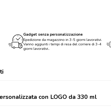
ceramica
personalizzata
con
LOGO
da
330
ml
quantità
Gadget senza personalizzazione
Spedizione da magazzino in 3-5 giorni lavorativi.
Vanno aggiunti i tempi di resa del corriere di 3-4
giorni lavorativi..
ti
 personalizzata con LOGO da 330 ml