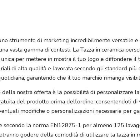
uno strumento di marketing incredibilmente versatile e 
 una vasta gamma di contesti. La Tazza in ceramica pers
à unica per mettere in mostra il tuo logo e diffondere i
riali di alta qualità e lavorata secondo gli standard più 
uotidiana, garantendo che il tuo marchio rimanga visibi
della nostra offerta è la possibilità di personalizzare la
ratuita del prodotto prima dell’ordine, consentendoti d
ventuali modifiche o personalizzazioni necessarie per gar
iglie secondo la norma EN12875-1 per almeno 125 lavagg
 potranno godere della comodità di utilizzare la tazza in 