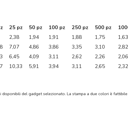
pz
25 pz
50 pz
100 pz
250 pz
500 pz
100
2,38
1,94
1,91
1,88
1,75
1,6
28
7,07
4,86
3,86
3,35
3,10
2,8
43
6,45
4,09
3,11
2,62
2,26
2,0
17
10,33
5,91
3,94
3,11
2,65
2,3
ni disponibili del gadget selezionato. La stampa a due colori è fattibile