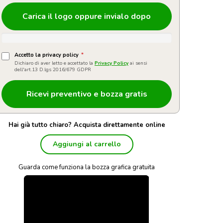
Carica il logo oppure invialo dopo
Accetto la privacy policy
*
Dichiaro di aver letto e accettato la
Privacy Policy
ai sensi
dell'art.13 D.lgs 2016/679 GDPR
Hai già tutto chiaro? Acquista direttamente online
Aggiungi al carrello
Guarda come funziona la bozza grafica gratuita