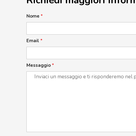
Richiedi maggiori infor
Nome
*
Email
*
Messaggio
*