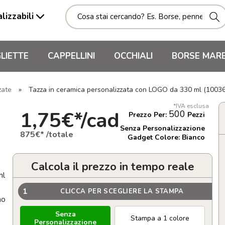
lizzabili
LIETTE
CAPPELLINI
OCCHIALI
BORSE MAR
zate
»
Tazza in ceramica personalizzata con LOGO da 330 ml (1003
*IVA esclusa
1,75€*/cad
500
Prezzo Per:
Pezzi
Senza Personalizzazione
875€* /totale
Gadget Colore: Bianco
Calcola il prezzo in tempo reale
ml
1
CLICCA PER SCEGLIERE LA STAMPA
no
Senza
Stampa a 1 colore
Personalizzazione