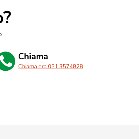
o?
o
Chiama
Chiama ora 031.3574828