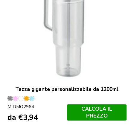
Tazza gigante personalizzabile da 1200ml
Grigio
Rosa
Trasparente
Arancio
Azzurro
MIDMO2964
Trasparente
Trasparente
Trasparente
Chiaro
CALCOLA IL
Trasparente
PREZZO
da
€
3,94