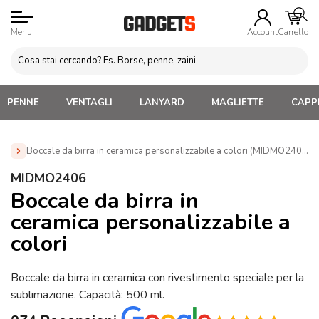
Menu
Account
Carrello
PENNE
VENTAGLI
LANYARD
MAGLIETTE
CAPPE
Boccale da birra in ceramica personalizzabile a colori (MIDMO2406)
Home
»
Tazze e bicchieri
»
Tazze e Mug Personalizzate
»
MIDMO2406
Boccale da birra in ceramica personalizzabile a colori
Boccale da birra in
(MIDMO2406)
ceramica personalizzabile a
colori
Boccale da birra in ceramica con rivestimento speciale per la
sublimazione. Capacità: 500 ml.