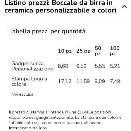
Listino prezzi: Boccale da birra in
ceramica personalizzabile a colori
Tabella prezzi per quantità
50
100
2
10 pz
25 pz
pz
pz
pz
Gadget senza
8,68
6,59
5,55
5,21
4,
Personalizzazione
Stampa Logo a
17,12
11,59
9,09
7,49
6,
colore
IVA esclusa
Il prezzo di stampa si intende in una (1) delle posizioni
disponibili del gadget selezionato. La stampa a due colori è
fattibile solo se i colori non si toccano, allineano,
intersecano tra loro.