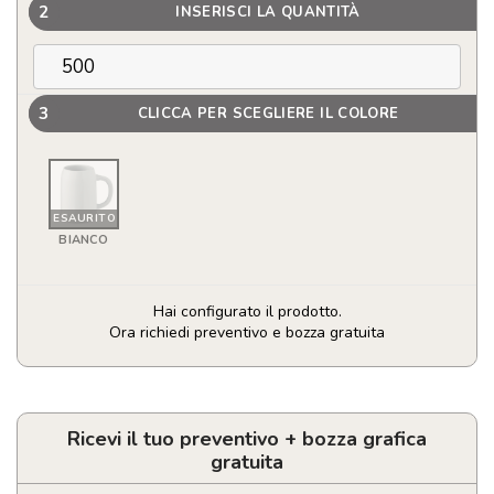
2
INSERISCI LA QUANTITÀ
3
CLICCA PER SCEGLIERE IL COLORE
ESAURITO
BIANCO
Hai configurato il prodotto.
Ora richiedi preventivo e bozza gratuita
Boccale
da
birra
in
Ricevi il tuo preventivo + bozza grafica
ceramica
gratuita
personalizzabile