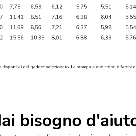
20
7,75
6,53
6,12
5,75
5,51
5,1
87
11,41
8,51
7,16
6,38
6,04
5,5
00
11,69
8,56
7,21
6,37
5,98
5,5
72
15,56
10,39
8,01
6,88
6,33
5,7
ni disponibili del gadget selezionato. La stampa a due colori è fattibile
ai bisogno d'aiut