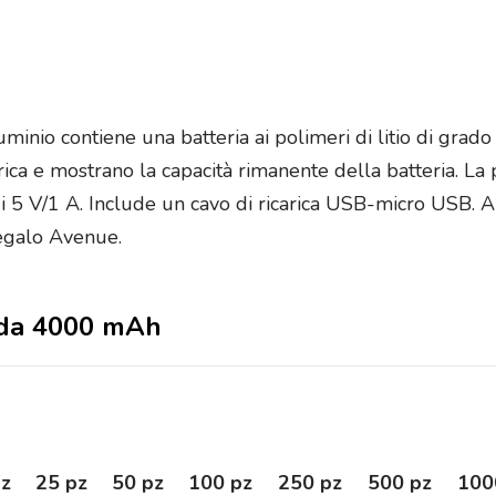
inio contiene una batteria ai polimeri di litio di grado
arica e mostrano la capacità rimanente della batteria. La 
 di 5 V/1 A. Include un cavo di ricarica USB-micro USB. A
regalo Avenue.
p da 4000 mAh
pz
25 pz
50 pz
100 pz
250 pz
500 pz
100