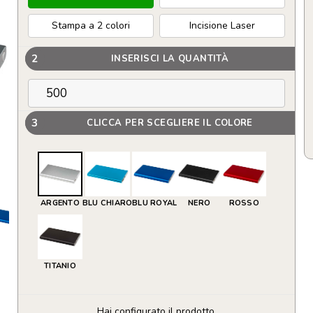
Stampa a 2 colori
Incisione Laser
2
INSERISCI LA QUANTITÀ
3
CLICCA PER SCEGLIERE IL COLORE
ARGENTO
BLU CHIARO
BLU ROYAL
NERO
ROSSO
TITANIO
Hai configurato il prodotto.