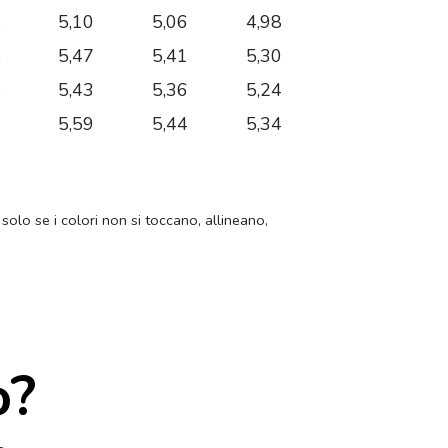
4
5,10
5,06
4,98
5
5,47
5,41
5,30
4
5,43
5,36
5,24
6
5,59
5,44
5,34
 solo se i colori non si toccano, allineano,
o?