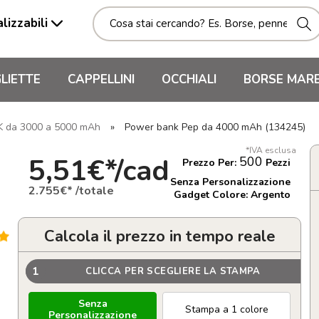
lizzabili
LIETTE
CAPPELLINI
OCCHIALI
BORSE MAR
da 3000 a 5000 mAh
»
Power bank Pep da 4000 mAh (134245)
*IVA esclusa
5,51€*/cad
500
Prezzo Per:
Pezzi
Senza Personalizzazione
2.755€* /totale
Gadget Colore: Argento
Calcola il prezzo in tempo reale
1
CLICCA PER SCEGLIERE LA STAMPA
Senza
Stampa a 1 colore
Personalizzazione