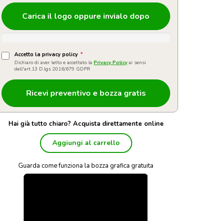
Carica il logo oppure invialo dopo
Accetto la privacy policy
*
Dichiaro di aver letto e accettato la
Privacy Policy
ai sensi
dell'art.13 D.lgs 2016/679 GDPR
Hai già tutto chiaro? Acquista direttamente online
Aggiungi al carrello
Guarda come funziona la bozza grafica gratuita