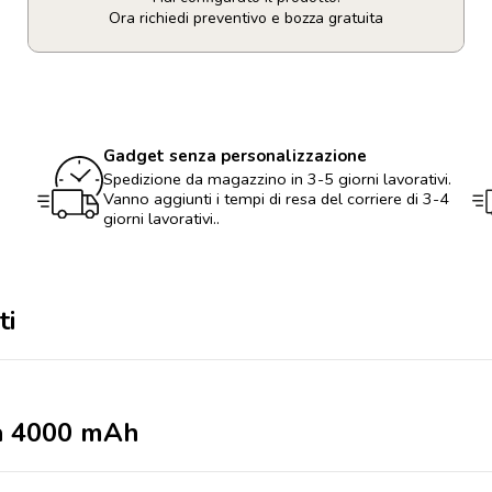
Ora richiedi preventivo e bozza gratuita
Power
bank
Pep
da
4000
Gadget senza personalizzazione
mAh
quantità
Spedizione da magazzino in 3-5 giorni lavorativi.
Vanno aggiunti i tempi di resa del corriere di 3-4
giorni lavorativi..
ti
da 4000 mAh