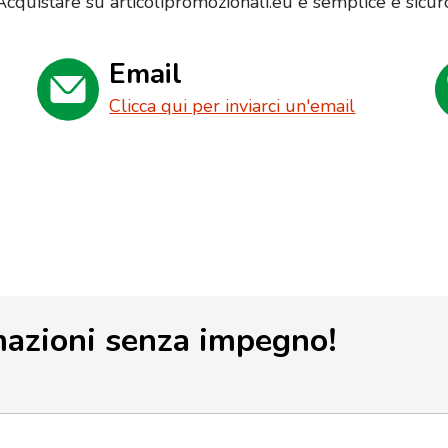
Acquistare su articolipromozionali.eu è semplice e sicur
Email
Clicca qui per inviarci un'email
mazioni senza impegno!