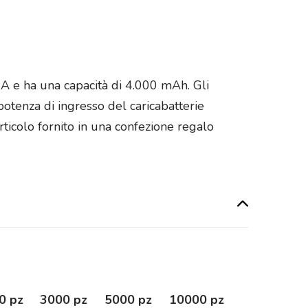
 A e ha una capacità di 4.000 mAh. Gli
potenza di ingresso del caricabatterie
rticolo fornito in una confezione regalo
0 pz
3000 pz
5000 pz
10000 pz