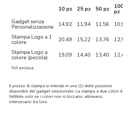
100
10 pz
25 pz
50 pz
pz
Gadget senza
14,92
11,94
11,56
10,97
Personalizzazione
Stampa Logo a 1
20,49
15,22
13,76
12,59
colore
Stampa Logo a
19,09
14,40
13,40
12,41
colore (piccola)
IVA esclusa
Il prezzo di stampa si intende in una (1) delle posizioni
disponibili del gadget selezionato. La stampa a due colori è
fattibile solo se i colori non si toccano, allineano,
intersecano tra loro.