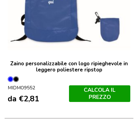
Zaino personalizzabile con logo ripieghevole in
leggero poliestere ripstop
Blu
Nero
MIDMO9552
Royal
CALCOLA IL
PREZZO
da
€
2,81