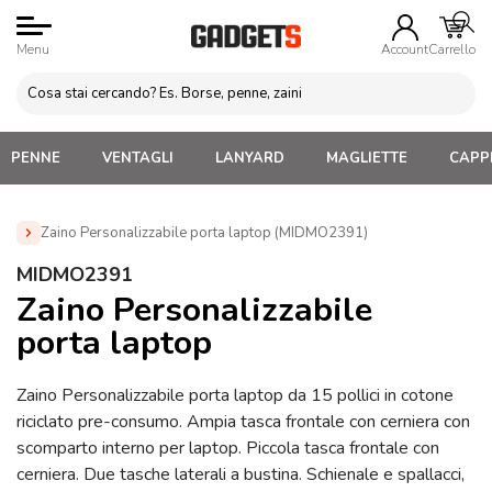
Menu
Account
Carrello
PENNE
VENTAGLI
LANYARD
MAGLIETTE
CAPPE
Zaino Personalizzabile porta laptop (MIDMO2391)
Home
»
Zaini Personalizzati e Marsupi
»
Zaini e Zainetti
MIDMO2391
Personalizzati
»
Zaino Personalizzabile porta laptop
Zaino Personalizzabile
(MIDMO2391)
porta laptop
Zaino Personalizzabile porta laptop da 15 pollici in cotone
riciclato pre-consumo. Ampia tasca frontale con cerniera con
scomparto interno per laptop. Piccola tasca frontale con
cerniera. Due tasche laterali a bustina. Schienale e spallacci,