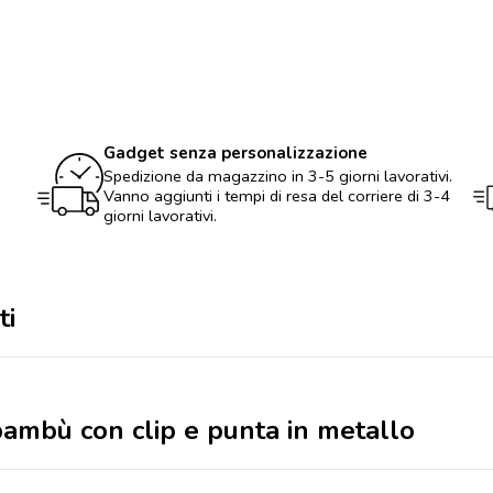
in
legno
di
bambù
con
clip
e
punta
Gadget senza personalizzazione
in
Spedizione da magazzino in 3-5 giorni lavorativi.
metallo
Vanno aggiunti i tempi di resa del corriere di 3-4
quantità
giorni lavorativi.
ti
bambù con clip e punta in metallo