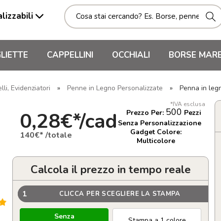
lizzabili
LIETTE
CAPPELLINI
OCCHIALI
BORSE MAR
li, Evidenziatori
»
Penne in Legno Personalizzate
»
Penna in leg
*IVA esclusa
500
0,28€*/cad
Prezzo Per:
Pezzi
Senza Personalizzazione
Gadget Colore:
140€* /totale
Multicolore
Calcola il prezzo in tempo reale
1
CLICCA PER SCEGLIERE LA STAMPA
Senza
Stampa a 1 colore