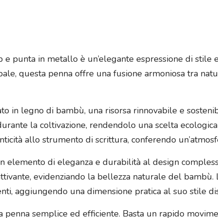
e punta in metallo è un’elegante espressione di stile e s
ipale, questa penna offre una fusione armoniosa tra nat
to in legno di bambù, una risorsa rinnovabile e sostenib
urante la coltivazione, rendendolo una scelta ecologica 
icità allo strumento di scrittura, conferendo un’atmosf
un elemento di eleganza e durabilità al design comples
ttivante, evidenziando la bellezza naturale del bambù. L
ti, aggiungendo una dimensione pratica al suo stile dist
la penna semplice ed efficiente. Basta un rapido movime