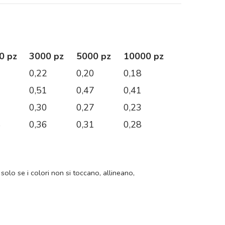
0 pz
3000 pz
5000 pz
10000 pz
7
0,22
0,20
0,18
1
0,51
0,47
0,41
9
0,30
0,27
0,23
8
0,36
0,31
0,28
 solo se i colori non si toccano, allineano,