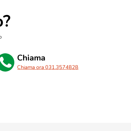
o?
o
Chiama
Chiama ora 031.3574828