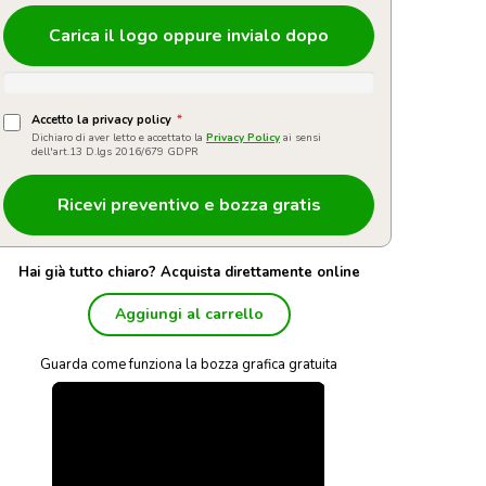
Carica il logo oppure invialo dopo
Accetto la privacy policy
*
Dichiaro di aver letto e accettato la
Privacy Policy
ai sensi
dell'art.13 D.lgs 2016/679 GDPR
Hai già tutto chiaro? Acquista direttamente online
Aggiungi al carrello
Guarda come funziona la bozza grafica gratuita