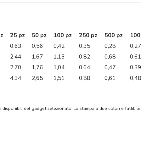
pz
25 pz
50 pz
100 pz
250 pz
500 pz
100
0,63
0,56
0,42
0,35
0,28
0,2
2,44
1,67
1,13
0,82
0,68
0,6
2,70
1,76
1,04
0,64
0,47
0,3
4,34
2,65
1,51
0,88
0,61
0,4
ni disponibili del gadget selezionato. La stampa a due colori è fattibile