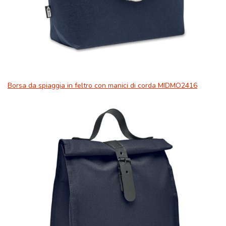
Borsa da spiaggia in feltro con manici di corda MIDMO2416