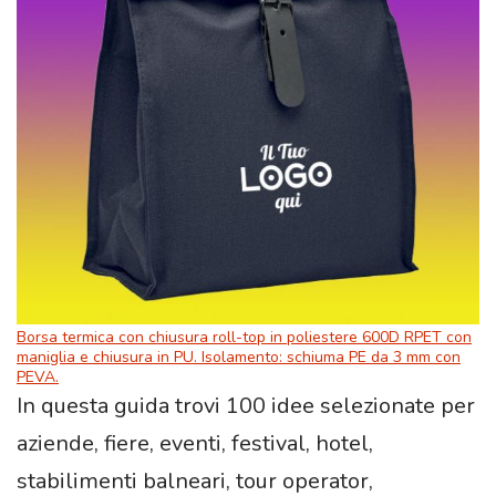
Borsa termica con chiusura roll-top in poliestere 600D RPET con
maniglia e chiusura in PU. Isolamento: schiuma PE da 3 mm con
PEVA.
In questa guida trovi 100 idee selezionate per
aziende, fiere, eventi, festival, hotel,
stabilimenti balneari, tour operator,