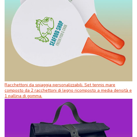
Racchettoni da spiaggia personalizzabili. Set tennis mare
composto da 2 racchettoni di legno ricomposto a media densità e
1 pallina di gomma.