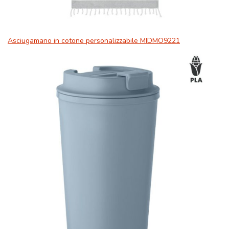
Asciugamano in cotone personalizzabile MIDMO9221