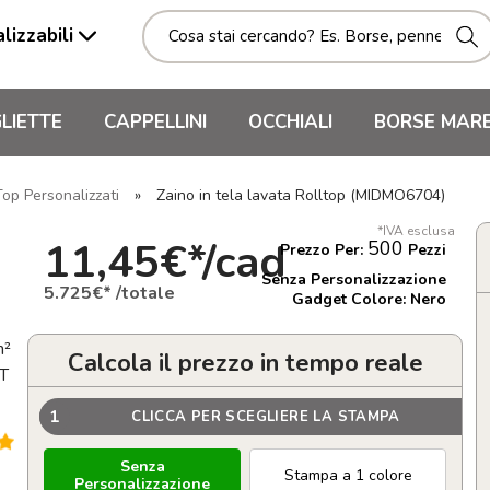
lizzabili
LIETTE
CAPPELLINI
OCCHIALI
BORSE MAR
Top Personalizzati
»
Zaino in tela lavata Rolltop (MIDMO6704)
*IVA esclusa
11,45€*/cad
500
Prezzo Per:
Pezzi
Senza Personalizzazione
5.725€* /totale
Gadget Colore: Nero
m²
Calcola il prezzo in tempo reale
ET
1
CLICCA PER SCEGLIERE LA STAMPA
Senza
Stampa a 1 colore
Personalizzazione