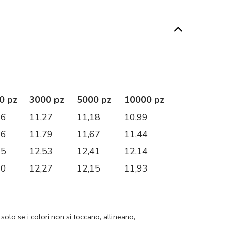
0 pz
3000 pz
5000 pz
10000 pz
36
11,27
11,18
10,99
96
11,79
11,67
11,44
65
12,53
12,41
12,14
40
12,27
12,15
11,93
 solo se i colori non si toccano, allineano,