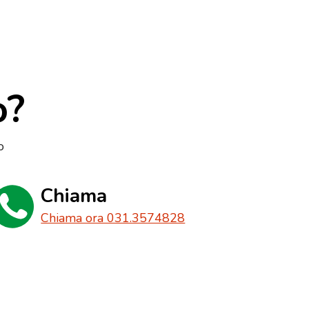
o?
o
Chiama
Chiama ora 031.3574828