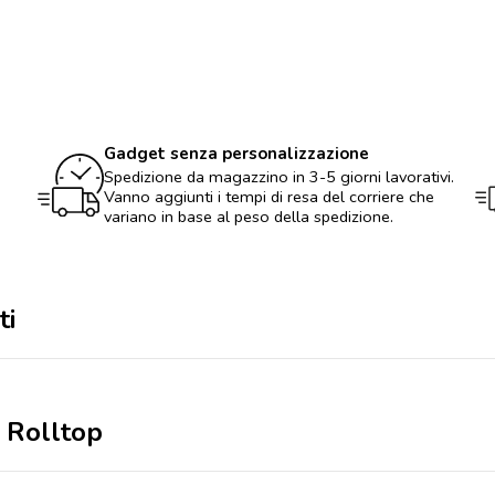
tela
lavata
Rolltop
quantità
Gadget senza personalizzazione
Spedizione da magazzino in 3-5 giorni lavorativi.
Vanno aggiunti i tempi di resa del corriere che
variano in base al peso della spedizione.
ti
a Rolltop