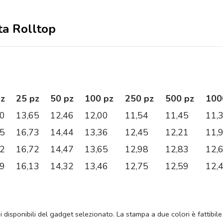
ata Rolltop
pz
25 pz
50 pz
100 pz
250 pz
500 pz
100
20
13,65
12,46
12,00
11,54
11,45
11,
55
16,73
14,44
13,36
12,45
12,21
11,
02
16,72
14,47
13,65
12,98
12,83
12,
39
16,13
14,32
13,46
12,75
12,59
12,
ni disponibili del gadget selezionato. La stampa a due colori è fattibile