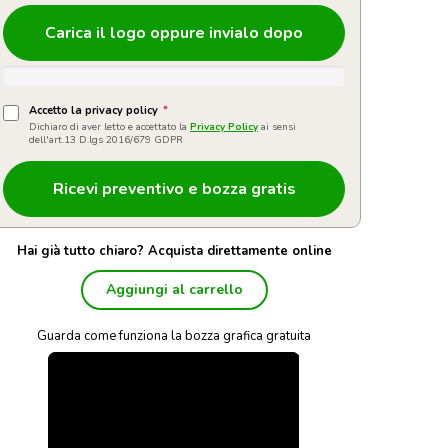
Carica il logo oppure invialo dopo
Accetto la privacy policy
*
Dichiaro di aver letto e accettato la
Privacy Policy
ai sensi
dell'art.13 D.lgs 2016/679 GDPR
Hai già tutto chiaro? Acquista direttamente online
Aggiungi al carrello
Guarda come funziona la bozza grafica gratuita