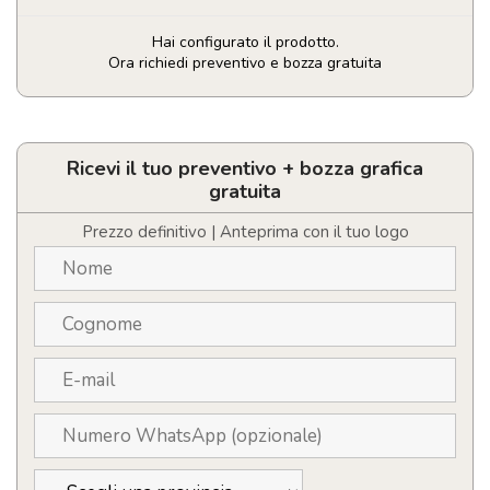
Hai configurato il prodotto.
Ora richiedi preventivo e bozza gratuita
Zaino
rolltop
personalizzabile
con
Ricevi il tuo preventivo + bozza grafica
logo
gratuita
per
laptop
Prezzo definitivo | Anteprima con il tuo logo
da
15
pollici
quantità