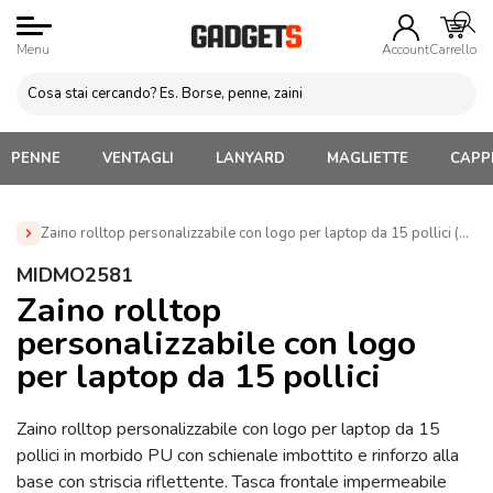
Menu
Account
Carrello
PENNE
VENTAGLI
LANYARD
MAGLIETTE
CAPPE
Zaino rolltop personalizzabile con logo per laptop da 15 pollici (M
Home
»
Zaini Personalizzati e Marsupi
»
Zaini Roll Top
MIDMO2581
Personalizzati
»
Zaino rolltop personalizzabile con logo per
Zaino rolltop
laptop da 15 pollici (MIDMO2581)
personalizzabile con logo
per laptop da 15 pollici
Zaino rolltop personalizzabile con logo per laptop da 15
pollici in morbido PU con schienale imbottito e rinforzo alla
base con striscia riflettente. Tasca frontale impermeabile