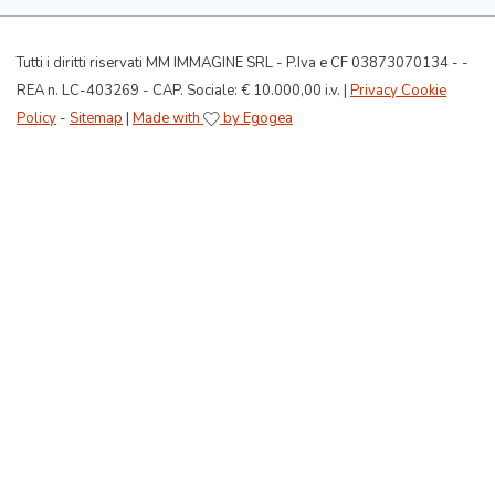
Tutti i diritti riservati MM IMMAGINE SRL - P.Iva e CF 03873070134 - -
REA n. LC-403269 - CAP. Sociale: € 10.000,00 i.v. |
Privacy Cookie
Policy
-
Sitemap
|
Made with
by Egogea