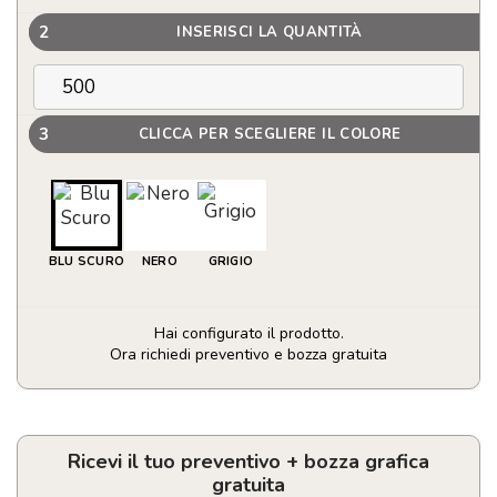
2
INSERISCI LA QUANTITÀ
3
CLICCA PER SCEGLIERE IL COLORE
BLU SCURO
NERO
GRIGIO
Hai configurato il prodotto.
Ora richiedi preventivo e bozza gratuita
Zaino
personalizzato
in
poliestere
Ricevi il tuo preventivo + bozza grafica
RPET
gratuita