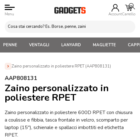
Menu
Account
Carrello
PENNE
VENTAGLI
LANYARD
MAGLIETTE
CAPPE
Zaino personalizzato in poliestere RPET (AAP808131)
Home
»
Zaini Personalizzati e Marsupi
»
Zaini Porta Laptop
AAP808131
Personalizzati
»
Zaino personalizzato in poliestere RPET
Zaino personalizzato in
(AAP808131)
poliestere RPET
Zaino personalizzato in poliestere 600D RPET con chiusura
a coulisse e fibbia, tasca frontale in velcro, scomparto per
laptop (15″), schienale e spallacci imbottiti ed etichetta
RPET.