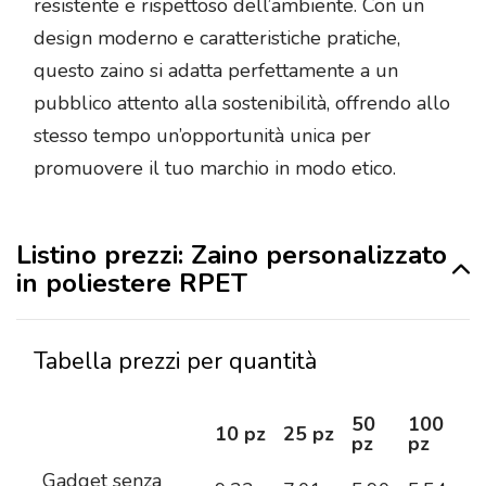
resistente e rispettoso dell’ambiente. Con un
design moderno e caratteristiche pratiche,
questo zaino si adatta perfettamente a un
pubblico attento alla sostenibilità, offrendo allo
stesso tempo un’opportunità unica per
promuovere il tuo marchio in modo etico.
Listino prezzi: Zaino personalizzato
in poliestere RPET
Tabella prezzi per quantità
50
100
2
10 pz
25 pz
pz
pz
pz
Gadget senza