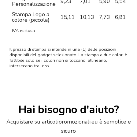
9,23
7,01
5,90
5,54
5,
Personalizzazione
Stampa Logo a
15,11
10,13
7,73
6,81
6,
colore (piccola)
IVA esclusa
Il prezzo di stampa si intende in una (1) delle posizioni
disponibili del gadget selezionato. La stampa a due colori è
fattibile solo se i colori non si toccano, allineano,
intersecano tra loro.
Hai bisogno d'aiuto?
Acquistare su articolipromozionali.eu è semplice e
sicuro