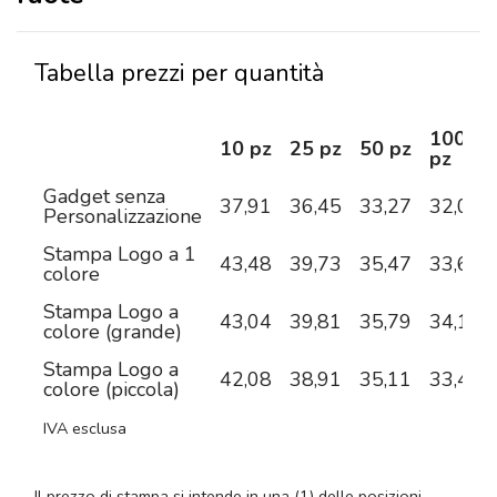
Tabella prezzi per quantità
100
10 pz
25 pz
50 pz
pz
Gadget senza
37,91
36,45
33,27
32,04
Personalizzazione
Stampa Logo a 1
43,48
39,73
35,47
33,66
colore
Stampa Logo a
43,04
39,81
35,79
34,16
colore (grande)
Stampa Logo a
42,08
38,91
35,11
33,48
colore (piccola)
IVA esclusa
Il prezzo di stampa si intende in una (1) delle posizioni