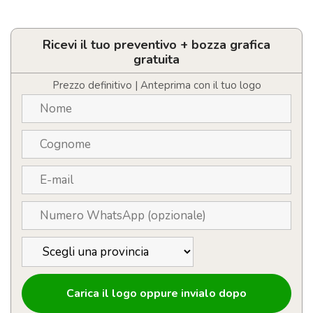
Zaino
trolley
personalizzabile
per
Ricevi il tuo preventivo + bozza grafica
laptop
gratuita
con
ruote
Prezzo definitivo | Anteprima con il tuo logo
quantità
Carica il logo oppure invialo dopo