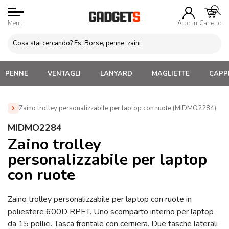
Menu
Account
Carrello
PENNE
VENTAGLI
LANYARD
MAGLIETTE
CAPPE
Zaino trolley personalizzabile per laptop con ruote (MIDMO2284)
Home
»
Gadget viaggio Personalizzati
»
Trolley
MIDMO2284
Personalizzati
»
Zaino trolley personalizzabile per laptop con
Zaino trolley
ruote (MIDMO2284)
personalizzabile per laptop
con ruote
Zaino trolley personalizzabile per laptop con ruote in
poliestere 600D RPET. Uno scomparto interno per laptop
da 15 pollici. Tasca frontale con cerniera. Due tasche laterali