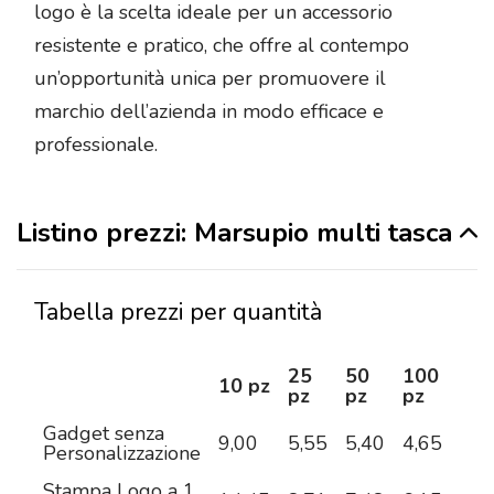
logo è la scelta ideale per un accessorio
resistente e pratico, che offre al contempo
un’opportunità unica per promuovere il
marchio dell’azienda in modo efficace e
professionale.
Listino prezzi: Marsupio multi tasca
Tabella prezzi per quantità
25
50
100
25
10 pz
pz
pz
pz
pz
Gadget senza
9,00
5,55
5,40
4,65
4,4
Personalizzazione
Stampa Logo a 1