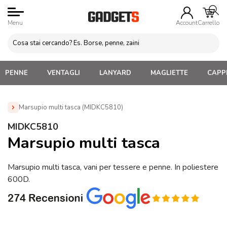
Menu
Account
Carrello
PENNE
VENTAGLI
LANYARD
MAGLIETTE
CAPPE
Marsupio multi tasca (MIDKC5810)
Home
»
Zaini Personalizzati e Marsupi
»
Marsupi
MIDKC5810
personalizzati
»
Marsupio multi tasca (MIDKC5810)
Marsupio multi tasca
Marsupio multi tasca, vani per tessere e penne. In poliestere
600D.