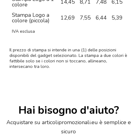
14,45
8,71
7,48
6,15
5,5
colore
Stampa Logo a
12,69
7,55
6,44
5,39
5,0
colore (piccola)
IVA esclusa
Il prezzo di stampa si intende in una (1) delle posizioni
disponibili del gadget selezionato. La stampa a due colori è
fattibile solo se i colori non si toccano, allineano,
intersecano tra loro.
Hai bisogno d'aiuto?
Acquistare su articolipromozionali.eu è semplice e
sicuro