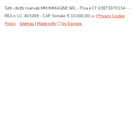
Tutti i diritti riservati MM IMMAGINE SRL - P.Iva e CF 03873070134 - -
REA n. LC-403269 - CAP. Sociale: € 10.000,00 i.v. |
Privacy Cookie
Policy
-
Sitemap
|
Made with
by Egogea