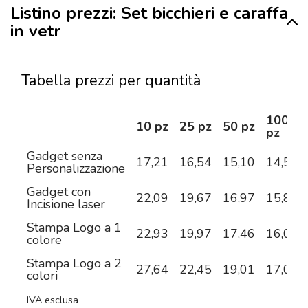
Listino prezzi: Set bicchieri e caraffa
in vetr
Tabella prezzi per quantità
100
10 pz
25 pz
50 pz
pz
Gadget senza
17,21
16,54
15,10
14,54
Personalizzazione
Gadget con
22,09
19,67
16,97
15,89
Incisione laser
Stampa Logo a 1
22,93
19,97
17,46
16,09
colore
Stampa Logo a 2
27,64
22,45
19,01
17,00
colori
IVA esclusa