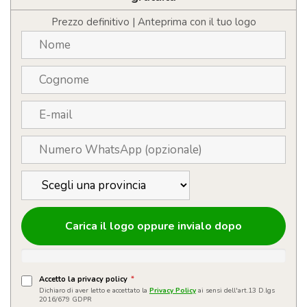
vetr
quantità
Prezzo definitivo | Anteprima con il tuo logo
Carica il logo oppure invialo dopo
Accetto la privacy policy
*
Dichiaro di aver letto e accettato la
Privacy Policy
ai sensi dell'art.13 D.lgs
2016/679 GDPR