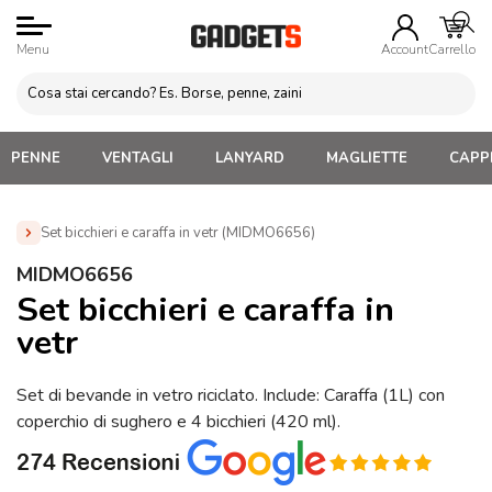
Menu
Account
Carrello
PENNE
VENTAGLI
LANYARD
MAGLIETTE
CAPPE
Set bicchieri e caraffa in vetr (MIDMO6656)
Home
»
Gadget Cucina
»
Caraffe, Spremiagrumi e Infusori
MIDMO6656
»
Set bicchieri e caraffa in vetr (MIDMO6656)
Set bicchieri e caraffa in
vetr
Set di bevande in vetro riciclato. Include: Caraffa (1L) con
coperchio di sughero e 4 bicchieri (420 ml).