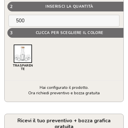
2
INSERISCI LA QUANTITÀ
3
CLICCA PER SCEGLIERE IL COLORE
TRASPAREN
TE
Hai configurato il prodotto.
Ora richiedi preventivo e bozza gratuita
Set
bicchieri
e
caraffa
Ricevi il tuo preventivo + bozza grafica
in
gratuita