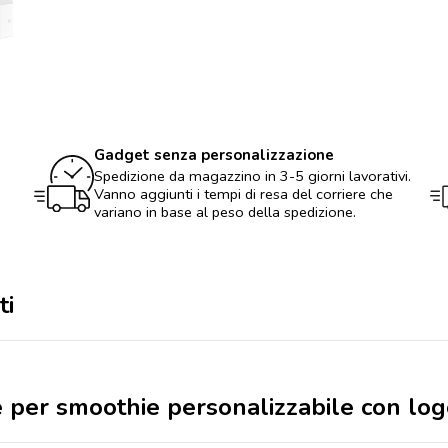
per
smoothie
personalizzabile
con
logo
quantità
Gadget senza personalizzazione
Spedizione da magazzino in 3-5 giorni lavorativi.
Vanno aggiunti i tempi di resa del corriere che
variano in base al peso della spedizione.
ti
le per smoothie personalizzabile con lo