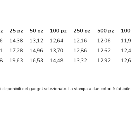
pz
25 pz
50 pz
100 pz
250 pz
500 pz
100
96
14,38
13,12
12,64
12,16
12,06
11,
11
17,28
14,96
13,70
12,86
12,62
12,
68
19,63
16,53
14,48
13,32
12,92
12,
ni disponibili del gadget selezionato. La stampa a due colori è fattibile