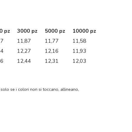
0 pz
3000 pz
5000 pz
10000 pz
97
11,87
11,77
11,58
44
12,27
12,16
11,93
66
12,44
12,31
12,03
 solo se i colori non si toccano, allineano,