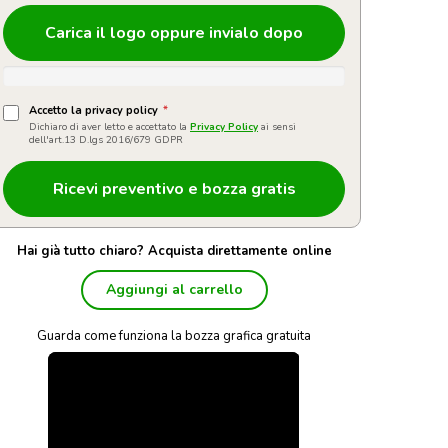
Carica il logo oppure invialo dopo
Accetto la privacy policy
*
Dichiaro di aver letto e accettato la
Privacy Policy
ai sensi
dell'art.13 D.lgs 2016/679 GDPR
Hai già tutto chiaro? Acquista direttamente online
Aggiungi al carrello
Guarda come funziona la bozza grafica gratuita