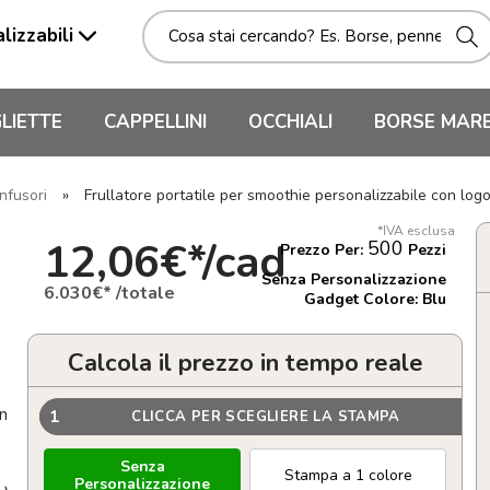
lizzabili
LIETTE
CAPPELLINI
OCCHIALI
BORSE MAR
nfusori
»
Frullatore portatile per smoothie personalizzabile con l
*IVA esclusa
12,06€*/cad
500
Prezzo Per:
Pezzi
Senza Personalizzazione
6.030€* /totale
Gadget Colore: Blu
Calcola il prezzo in tempo reale
on
1
CLICCA PER SCEGLIERE LA STAMPA
Senza
Stampa a 1 colore
Personalizzazione