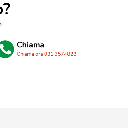
o?
o
Chiama
Chiama ora 031.3574828