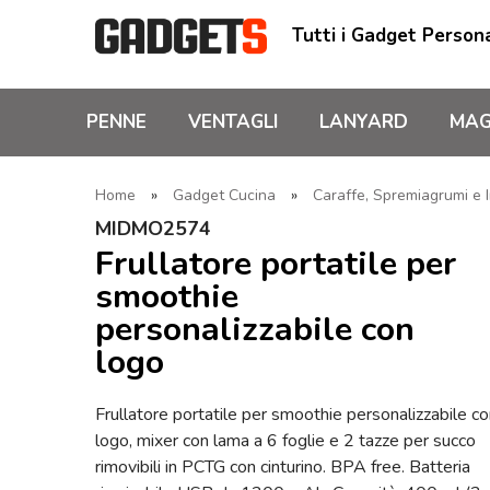
Tutti i Gadget Persona
PENNE
VENTAGLI
LANYARD
MAG
Home
»
Gadget Cucina
»
Caraffe, Spremiagrumi e I
MIDMO2574
Frullatore portatile per
smoothie
personalizzabile con
logo
Frullatore portatile per smoothie personalizzabile c
logo, mixer con lama a 6 foglie e 2 tazze per succo
rimovibili in PCTG con cinturino. BPA free. Batteria