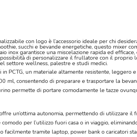
alizzabile con logo è l’accessorio ideale per chi desidera
moothie, succhi e bevande energetiche, questo mixer comb
cciaio inox garantisce una miscelazione rapida ed efficac
ssibilità di personalizzare il frullatore con il propri
del settore wellness, palestre e studi medici.
ili in PCTG, un materiale altamente resistente, leggero e
400 ml, consentendo di preparare e trasportare la bevan
 cinturino permette di portare comodamente le tazze ovunqu
ffre un’ottima autonomia, permettendo di utilizzare il f
comodo per l’utilizzo fuori casa o in viaggio, eliminando
o facilmente tramite laptop, power bank o caricatori sta