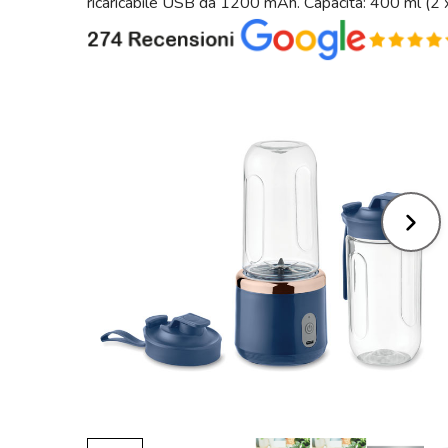
ricaricabile USB da 1200 mAh. Capacità: 400 ml (2 x