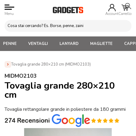
Menu
Account
Carrello
PENNE
VENTAGLI
LANYARD
MAGLIETTE
CAPPE
Tovaglia grande 280×210 cm (MIDMO2103)
Home
»
Gadget Cucina
»
Posate, Timer Forno, Accessori
MIDMO2103
Cucina
»
Tovaglia grande 280×210 cm (MIDMO2103)
Tovaglia grande 280×210
cm
Tovaglia rettangolare grande in poliestere da 180 grammi