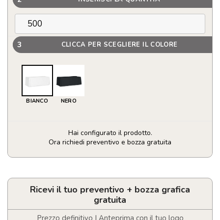
3
CLICCA PER SCEGLIERE IL COLORE
BIANCO
NERO
Hai configurato il prodotto.
Ora richiedi preventivo e bozza gratuita
Tovaglia
grande
280×210
cm
Ricevi il tuo preventivo + bozza grafica
quantità
gratuita
Prezzo definitivo | Anteprima con il tuo logo