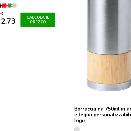
llo
Nero
Rosso
Grey
Verde
86
Claro
CALCOLA IL
€
2,73
PREZZO
Borraccia da 750ml in ac
e legno personalizzabil
logo