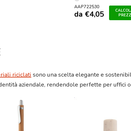
Argento
AAP722530
CALCOLA
da
€
4,05
PREZ
E
ali riciclati
sono una scelta elegante e sostenibi
identità aziendale, rendendole perfette per uffici o 