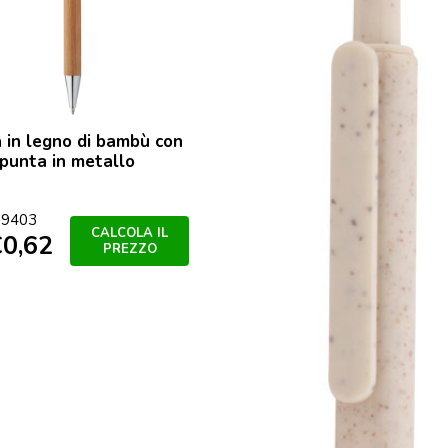
 in legno di bambù con
 punta in metallo
colore
9403
CALCOLA IL
€
0,62
PREZZO