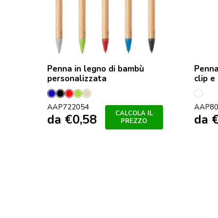
Penna in legno di bambù
Penna
personalizzata
clip e
Blu
Nero
Rosso
Lime
Naturale
multi
AAP722054
AAP80
Verde
CALCOLA IL
da
€
0,58
da
PREZZO