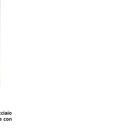
ciaio
e con