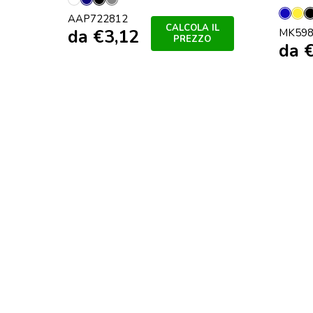
Bianco
Blu
Nero
Grigio
AAP722812
Blu
Gia
Scuro
CALCOLA IL
da
€
3,12
MK59
PREZZO
da