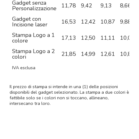
Gadget senza
11,78
9,42
9,13
8,66
Personalizzazione
Gadget con
16,53
12,42
10,87
9,88
Incisione laser
Stampa Logo a 1
17,13
12,50
11,11
10,02
colore
Stampa Logo a 2
21,85
14,99
12,61
10,85
colori
IVA esclusa
Il prezzo di stampa si intende in una (1) delle posizioni
disponibili del gadget selezionato. La stampa a due colori è
fattibile solo se i colori non si toccano, allineano,
intersecano tra loro.