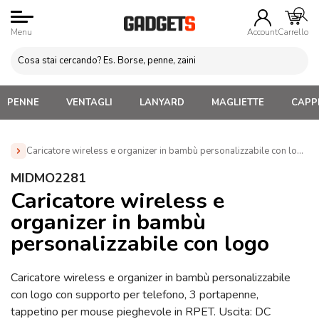
Menu
Account
Carrello
PENNE
VENTAGLI
LANYARD
MAGLIETTE
CAPPE
Caricatore wireless e organizer in bambù personalizzabile con logo
Home
»
Gadget da Ufficio
»
Tappetini Mouse
MIDMO2281
Personalizzati
»
Caricatore wireless e organizer in bambù
Caricatore wireless e
personalizzabile con logo (MIDMO2281)
organizer in bambù
personalizzabile con logo
Caricatore wireless e organizer in bambù personalizzabile
con logo con supporto per telefono, 3 portapenne,
tappetino per mouse pieghevole in RPET. Uscita: DC