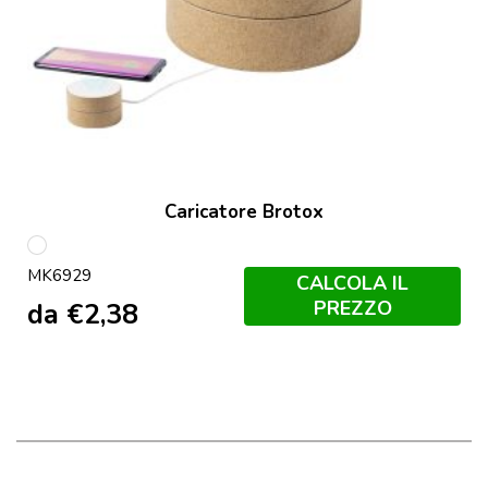
Caricatore Brotox
S/C
MK6929
CALCOLA IL
PREZZO
da
€
2,38