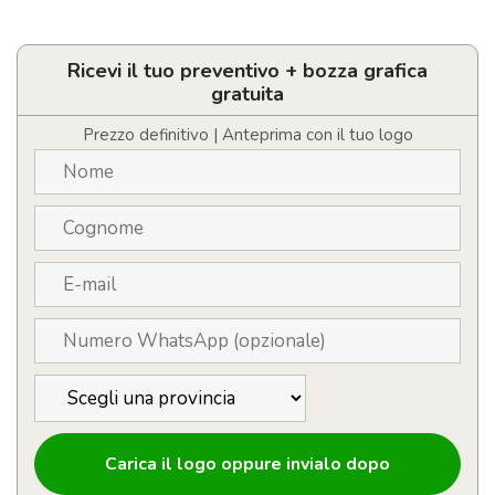
Caricatore
wireless
e
organizer
Ricevi il tuo preventivo + bozza grafica
in
gratuita
bambù
personalizzabile
Prezzo definitivo | Anteprima con il tuo logo
con
logo
quantità
Carica il logo oppure invialo dopo