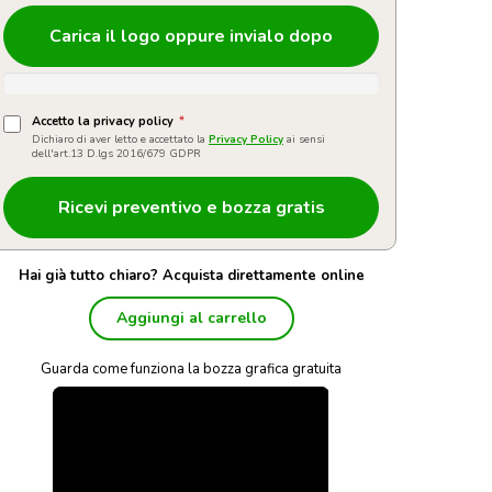
Carica il logo oppure invialo dopo
Accetto la privacy policy
*
Dichiaro di aver letto e accettato la
Privacy Policy
ai sensi
dell'art.13 D.lgs 2016/679 GDPR
Hai già tutto chiaro? Acquista direttamente online
Aggiungi al carrello
Guarda come funziona la bozza grafica gratuita