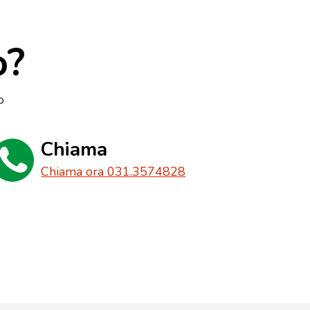
o?
o
Chiama
Chiama ora 031.3574828