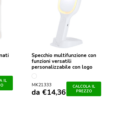
nati
Specchio multifunzione con
Bilancia d
funzioni versatili
personalizzabile con logo
multicolo
AAP80036
Bianco
da
€
8,
 IL
MK21333
ZO
CALCOLA IL
da
€
14,36
PREZZO