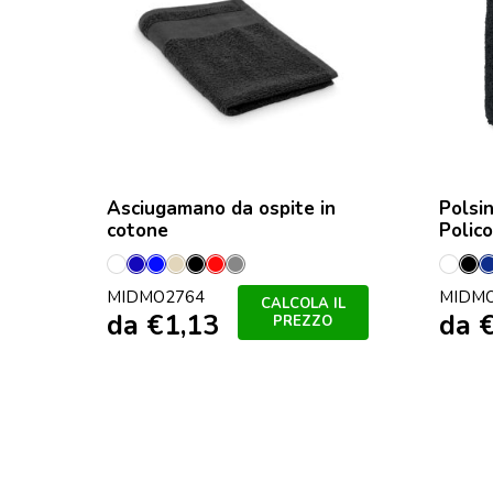
Asciugamano da ospite in
Polsi
cotone
Polic
Bianco
Blu
Blu
Corda
Nero
Rosso
Grigio
Bian
Ne
MIDMO2764
Royal
Pietra
MIDM
CALCOLA IL
da
€
1,13
da
PREZZO