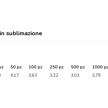
 in sublimazione
pz
50 pz
100 pz
250 pz
500 pz
1000 p
0
4,17
3,63
3,22
3,03
2,79