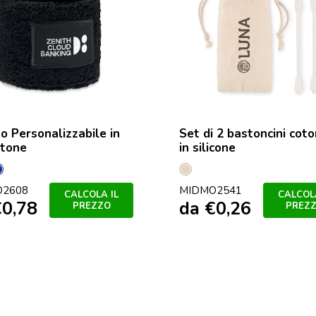
no Personalizzabile in
Set di 2 bastoncini coto
otone
in silicone
co
ro
Francese
Beige
O2608
Navy
MIDMO2541
CALCOLA IL
CALCOLA
€
0,78
da
€
0,26
PREZZO
PREZ