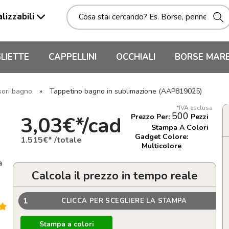
lizzabili
LIETTE
CAPPELLINI
OCCHIALI
BORSE MAR
sori bagno
»
Tappetino bagno in sublimazione (AAP819025)
*IVA esclusa
500
3,03€*/cad
Prezzo Per:
Pezzi
Stampa A Colori
Gadget Colore:
1.515€* /totale
Multicolore
a
Calcola il prezzo in tempo reale
1
CLICCA PER SCEGLIERE LA STAMPA
Stampa a colori