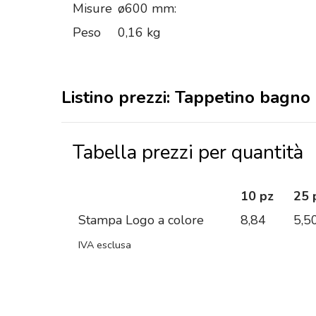
Misure
ø600 mm:
Peso
0,16 kg
Listino prezzi: Tappetino bagno
Tabella prezzi per quantità
10 pz
25 
Stampa Logo a colore
8,84
5,5
IVA esclusa