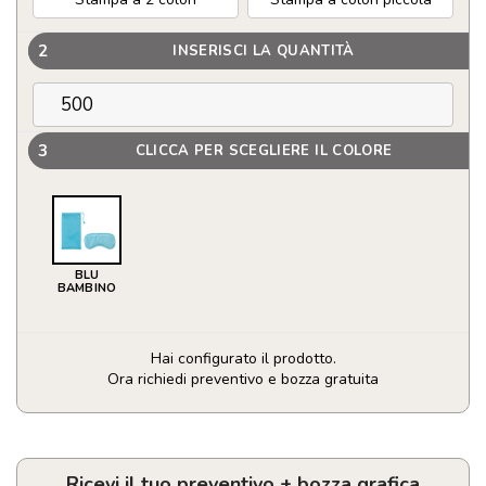
2
INSERISCI LA QUANTITÀ
3
CLICCA PER SCEGLIERE IL COLORE
BLU
BAMBINO
Hai configurato il prodotto.
Ora richiedi preventivo e bozza gratuita
Maschera
di
bellezza
per
Ricevi il tuo preventivo + bozza grafica