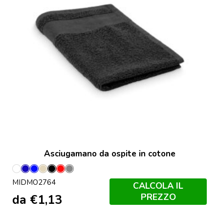
Asciugamano da ospite in cotone
Bianco
Blu
Blu
Corda
Nero
Rosso
Grigio
MIDMO2764
Royal
Pietra
CALCOLA IL
PREZZO
da
€
1,13