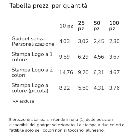
Tabella prezzi per quantità
25
50
100
25
10 pz
pz
pz
pz
pz
Gadget senza
4,03
3,02
2,45
2,30
2,1
Personalizzazione
Stampa Logo a 1
9,59
6,29
4,56
3,67
3,0
colore
Stampa Logo a 2
14,76
9,20
6,31
4,67
3,6
colori
Stampa Logo a
8,22
5,50
4,31
3,76
3,3
colore (piccola)
IVA esclusa
Il prezzo di stampa si intende in una (1) delle posizioni
disponibili del gadget selezionato. La stampa a due colori è
fattibile solo se i colori non si toccano, allineano,