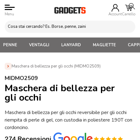
Menu
Account
Carrello
PENNE
VENTAGLI
LANYARD
MAGLIETTE
CAPPE
Maschera di bellezza per gli occhi (MIDMO2509)
Home
»
Regali personalizzati per lei
»
Set e Accessori
MIDMO2509
bagno
»
Maschera di bellezza per gli occhi (MIDMO2509)
Maschera di bellezza per
gli occhi
Maschera di bellezza per gli occhi reversibile per gli occhi
riempita di perle di gel, con custodia in poliestere 190T con
cordoncino.