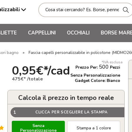
lizzabili
LIETTE
CAPPELLINI
OCCHIALI
BORSE MAR
sori bagno
»
Fascia capelli personalizzabile in policotone (MIDMO26
*IVA esclusa
0,95€*/cad
500
Prezzo Per:
Pezzi
Senza Personalizzazione
475€* /totale
Gadget Colore: Bianco
Calcola il prezzo in tempo reale
1
CLICCA PER SCEGLIERE LA STAMPA
Senza
Stampa a 1 colore
Personalizzazione