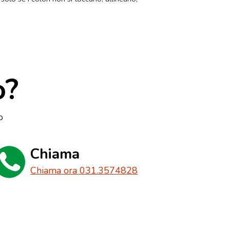
o?
o
Chiama
Chiama ora 031.3574828