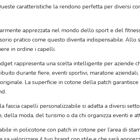
e. Queste caratteristiche la rendono perfetta per diversi co
larmente apprezzata nel mondo dello sport e del fitness: 
sorio pratico come questo diventa indispensabile. Allo 
ere in ordine i capelli.
dget rappresenta una scelta intelligente per aziende ch
buito durante fiere, eventi sportivi, maratone aziendali, 
riginale. La superficie in cotone della patch garantisce
nd.
la fascia capelli personalizzabile si adatta a diversi setto
ella moda, del turismo o da chi organizza eventi e attiv
zzabile in policotone con patch in cotone per l’area di s
he sa valorizzare il tuo brand con stile e che sarà apprez