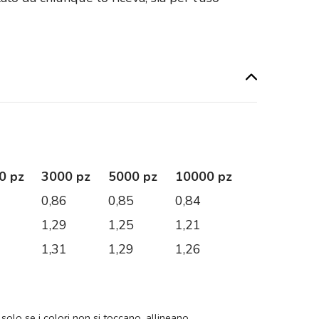
0 pz
3000 pz
5000 pz
10000 pz
2
0,86
0,85
0,84
6
1,29
1,25
1,21
9
1,31
1,29
1,26
 solo se i colori non si toccano, allineano,