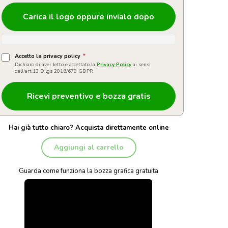
Carica il logo oppure invialo dopo
Accetto la privacy policy
*
Dichiaro di aver letto e accettato la
Privacy Policy
ai sensi
dell'art.13 D.lgs 2016/679 GDPR
Hai già tutto chiaro? Acquista direttamente online
Aggiungi al carrello
Guarda come funziona la bozza grafica gratuita