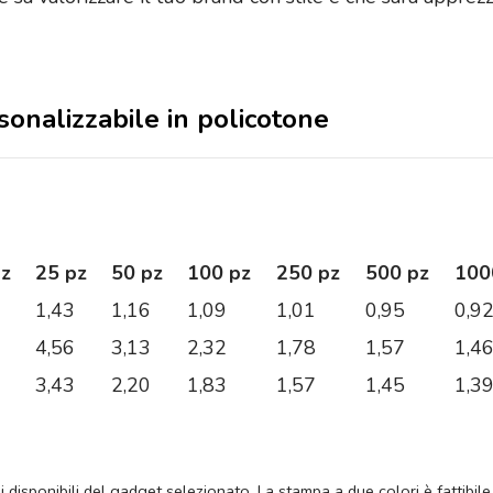
rsonalizzabile in policotone
pz
25 pz
50 pz
100 pz
250 pz
500 pz
100
1,43
1,16
1,09
1,01
0,95
0,9
4,56
3,13
2,32
1,78
1,57
1,4
3,43
2,20
1,83
1,57
1,45
1,3
ni disponibili del gadget selezionato. La stampa a due colori è fattibile