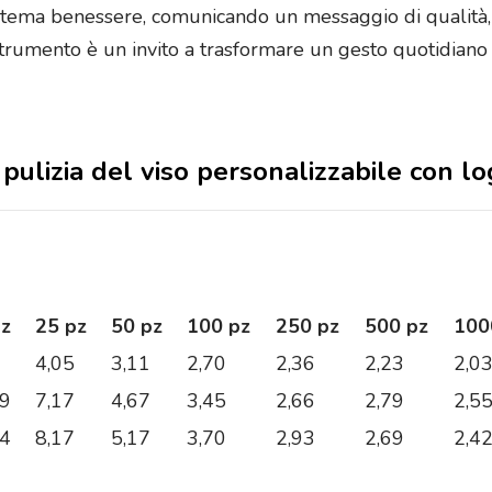
 a tema benessere, comunicando un messaggio di qualità, 
trumento è un invito a trasformare un gesto quotidiano i
a pulizia del viso personalizzabile con l
pz
25 pz
50 pz
100 pz
250 pz
500 pz
100
4,05
3,11
2,70
2,36
2,23
2,0
29
7,17
4,67
3,45
2,66
2,79
2,5
84
8,17
5,17
3,70
2,93
2,69
2,4