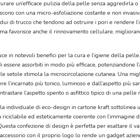
rare un’efficace pulizia della pelle senza aggredirla o i
giscono con una micro-esfoliazione costante e non invasiv
sidui di trucco che tendono ad ostruire i pori e rendere l
, ma favorisce anche il rinnovamento cellulare, miglioran
ce in notevoli benefici per la cura e l’igiene della pell
di essere assorbiti in modo più efficace, potenziandone l’
alle setole stimola la microcircolazione cutanea. Una mig
re l’incarnato più tonico, luminoso e dall’aspetto più san
ontrastare l’aspetto spento o asfittico tipico di una pelle
a individuale di eco-design in cartone kraft sottolinea
ura riciclabile ed esteticamente coerente con l’immagine 
Questa confezione di design è perfetta per esaltare il 
l’accessorio con il proprio logo lo rende un gadget azie