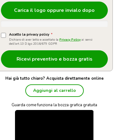
Carica il logo oppure invialo dopo
Accetto la privacy policy
*
Dichiaro di aver letto e accettato la
Privacy Policy
ai sensi
dell'art.13 D.lgs 2016/679 GDPR
Hai già tutto chiaro? Acquista direttamente online
Aggiungi al carrello
Guarda come funziona la bozza grafica gratuita