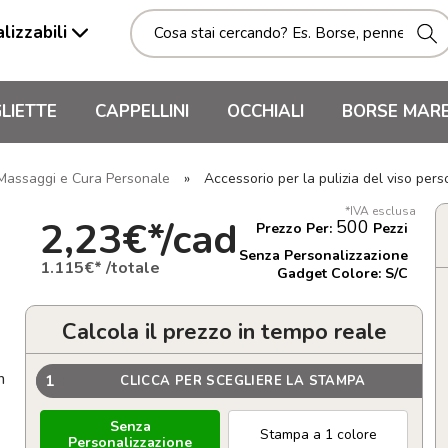
lizzabili
LIETTE
CAPPELLINI
OCCHIALI
BORSE MAR
 Massaggi e Cura Personale
»
Accessorio per la pulizia del viso per
*IVA esclusa
2,23€*/cad
500
Prezzo Per:
Pezzi
Senza Personalizzazione
1.115€* /totale
Gadget Colore: S/C
Calcola il prezzo in tempo reale
n
1
CLICCA PER SCEGLIERE LA STAMPA
Senza
Stampa a 1 colore
Personalizzazione