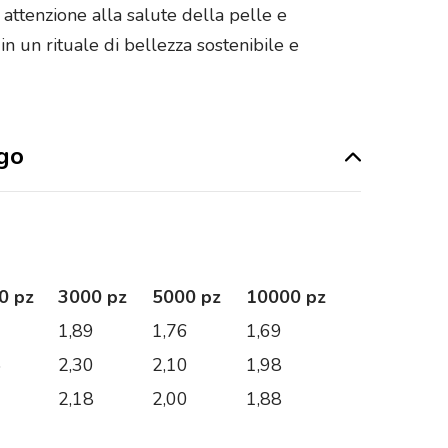
attenzione alla salute della pelle e
n un rituale di bellezza sostenibile e
ogo
0 pz
3000 pz
5000 pz
10000 pz
3
1,89
1,76
1,69
5
2,30
2,10
1,98
2
2,18
2,00
1,88