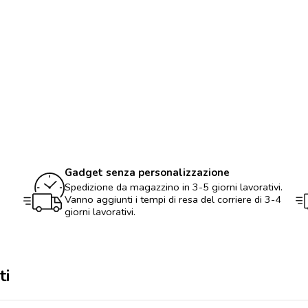
la
pulizia
del
viso
personalizzabile
con
logo
quantità
Gadget senza personalizzazione
Spedizione da magazzino in 3-5 giorni lavorativi.
Vanno aggiunti i tempi di resa del corriere di 3-4
giorni lavorativi.
ti