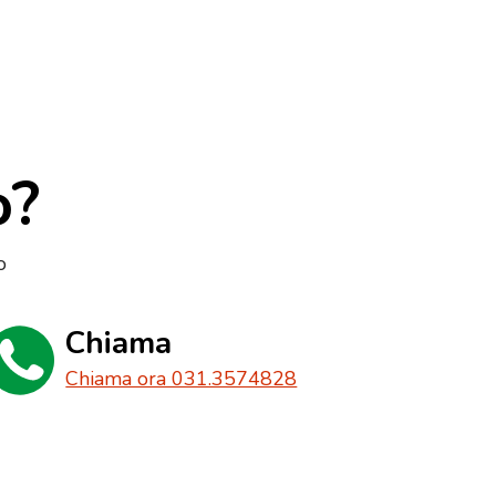
o?
o
Chiama
Chiama ora 031.3574828