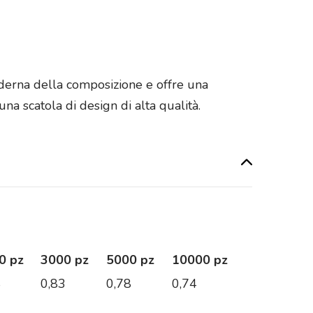
oderna della composizione e offre una
na scatola di design di alta qualità.
0 pz
3000 pz
5000 pz
10000 pz
8
0,83
0,78
0,74