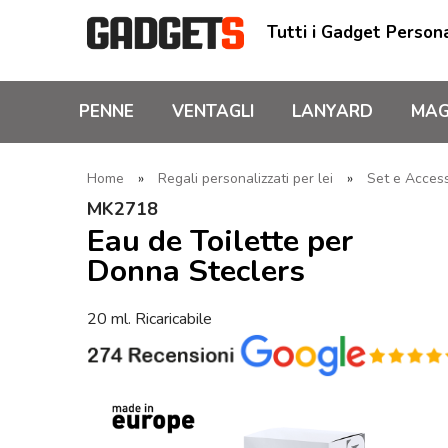
Tutti i Gadget Persona
PENNE
VENTAGLI
LANYARD
MAG
Home
»
Regali personalizzati per lei
»
Set e Acces
MK2718
Eau de Toilette per
Donna Steclers
20 ml. Ricaricabile