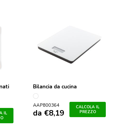
nati
Bilancia da cucina
multicolore
AAP800364
CALCOLA IL
da
€
8,19
PREZZO
 IL
ZO