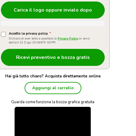
Carica il logo oppure invialo dopo
Accetto la privacy policy
*
Dichiaro di aver letto e accettato la
Privacy Policy
ai sensi
dell'art.13 D.lgs 2016/679 GDPR
Hai già tutto chiaro? Acquista direttamente online
Aggiungi al carrello
Guarda come funziona la bozza grafica gratuita