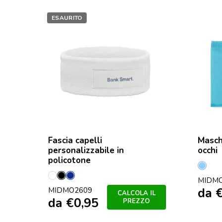
ESAURITO
Fascia capelli
Masch
personalizzabile in
occhi
policotone
Blu
Bianco
Nero
Francese
MIDM
Bamb
da
MIDMO2609
Navy
CALCOLA IL
da
€
0,95
PREZZO