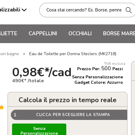
lizzabili
LIETTE
CAPPELLINI
OCCHIALI
BORSE MAR
sori bagno
»
Eau de Toilette per Donna Steclers (MK2718)
*IVA esclusa
0,98€*/cad
500
Prezzo Per:
Pezzi
Senza Personalizzazione
490€* /totale
Gadget Colore: Azzurro
Calcola il prezzo in tempo reale
1
CLICCA PER SCEGLIERE LA STAMPA
Senza
Personalizzazione