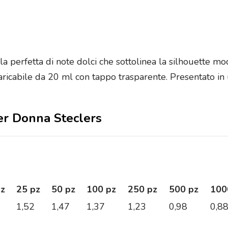
a perfetta di note dolci che sottolinea la silhouette m
aricabile da 20 ml con tappo trasparente. Presentato in u
per Donna Steclers
pz
25 pz
50 pz
100 pz
250 pz
500 pz
100
1,52
1,47
1,37
1,23
0,98
0,8