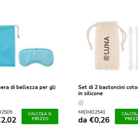
era di bellezza per gli
Set di 2 bastoncini coto
in silicone
Beige
O2509
ino
MIDMO2541
CALCOLA IL
CALCOLA
€
2,02
da
€
0,26
PREZZO
PREZ